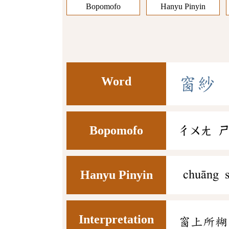
Bopomofo
Hanyu Pinyin
Word
窗
紗
Bopomofo
ㄔㄨㄤ
Hanyu Pinyin
chuāng 
Interpretation
窗上所糊