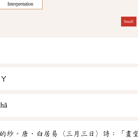
Interpretation
Small
ㄕㄚ
shā
的紗。唐．白居易〈三月三日〉詩：「畫