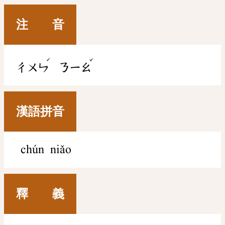
注 音
ˊ
ˇ
ㄔㄨㄣ
ㄋㄧㄠ
漢語拼音
chún niǎo
釋 義