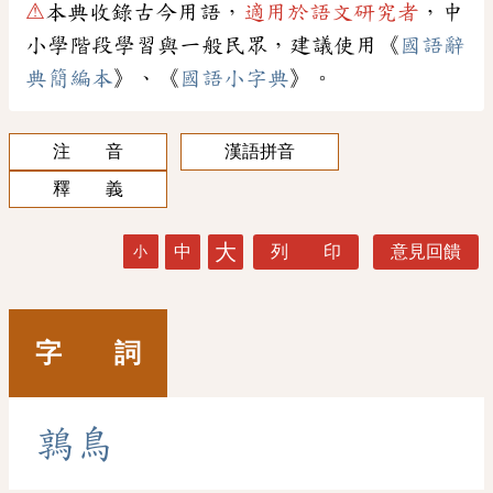
⚠
本典收錄古今用語，
適用於語文研究者
，中
小學階段學習與一般民眾，建議使用《
國語辭
典簡編本
》、《
國語小字典
》。
注 音
漢語拼音
釋 義
大
中
列 印
意見回饋
小
字 詞
鶉
鳥