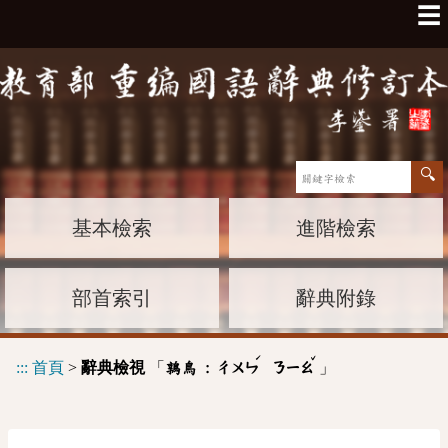
☰
基本檢索
進階檢索
部首索引
辭典附錄
ˊ
ˇ
:::
首頁
>
辭典檢視
「
」
鶉鳥 :
ㄔㄨㄣ
ㄋㄧㄠ