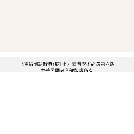
《重編國語辭典修訂本》臺灣學術網路第六版
中華民國教育部版權所有
:::
個資法及隱私聲明
|
辭典公眾授權網
|
意見交流
|
網網相連
三峽總院區地址：新北市三峽區三樹路2號、
︿
臺北院區地址：臺北市大安區和平東路一段179號、
臺中院區地址：臺中市豐原區師範街67號
電話總機：(02)7740-7890、
傳真：(02)7740-7064、
TANet VoIP：9009-7890