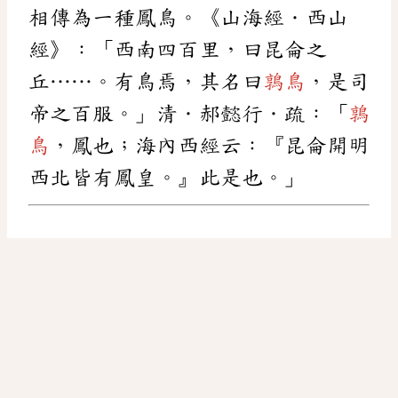
相傳為一種鳳鳥。《山海經．西山
經》：「西南四百里，曰昆侖之
丘……。有鳥焉，其名曰
鶉鳥
，是司
帝之百服。」清．郝懿行．疏：「
鶉
鳥
，鳳也；海內西經云：『昆侖開明
西北皆有鳳皇。』此是也。」