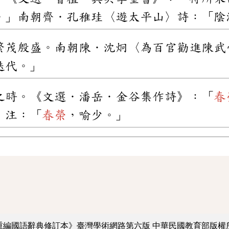
。」南朝齊．孔稚珪〈遊太平山〉詩：「陰
繁茂殷盛。南朝陳．沈炯〈為百官勸進陳武
迭代。」
之時。《文選．潘岳．金谷集作詩》：「
春
．注：「
春榮
，喻少。」
重編國語辭典修訂本》臺灣學術網路第六版
中華民國教育部版權