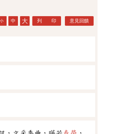
大
中
列 印
意見回饋
小
訊，文采委曲，曄若
春榮
，