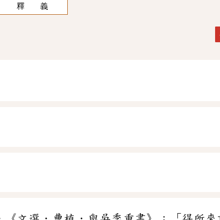
釋 義
。《文選．曹植．與吳季重書》：「得所來