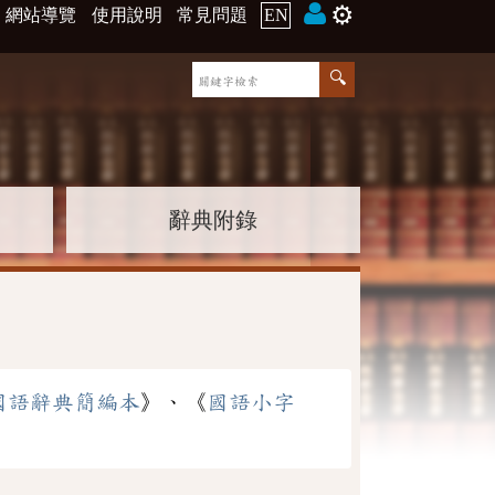
⚙️
網站導覽
使用說明
常見問題
EN
辭典附錄
國語辭典簡編本
》、《
國語小字