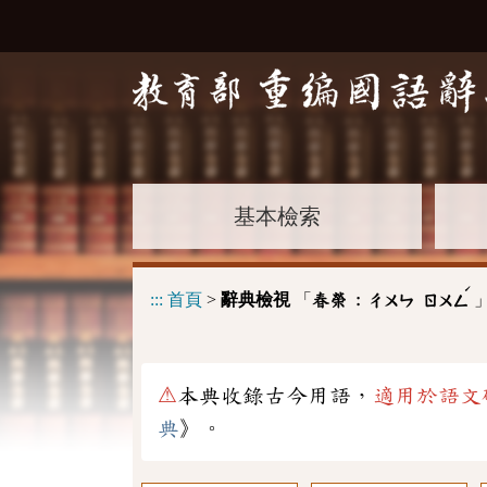
基本檢索
ˊ
:::
首頁
>
辭典檢視
「
春榮 :
ㄔㄨㄣ
ㄖㄨㄥ
⚠
本典收錄古今用語，
適用於語文
典
》。