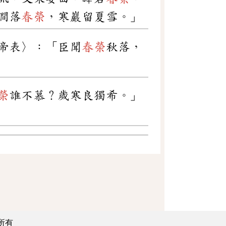
澗落
春榮
，寒巖留夏雪。」
帝表〉：「臣聞
春榮
秋落，
榮
誰不慕？歲寒良獨希。」
所有