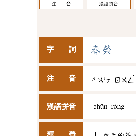
注 音
漢語拼音
春
榮
字 詞
ˊ
注 音
ㄔㄨㄣ
ㄖㄨㄥ
漢語拼音
chūn róng
釋 義
春天的花