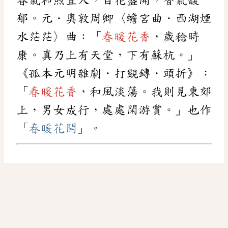
郁。元．奧敦周卿〈蟾宮曲．西湖煙
水茫茫〉曲：「
春暖花香
，歲稔時
康。真乃上有天堂，下有蘇杭。」
《孤本元明雜劇．打覬鏄．頭折》：
「
春暖花香
，和風淡蕩。我則見東郊
上，男女成行，處處閑游賞。」也作
「
春暖花開
」。