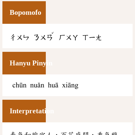
Bopomofo
ˇ
ㄔㄨㄣ
ㄋㄨㄢ
ㄏㄨㄚ
ㄒㄧㄤ
Hanyu Pinyin
chūn nuǎn huā xiāng
Interpretation
春氣和煦宜人，百花盛開，香氣馥