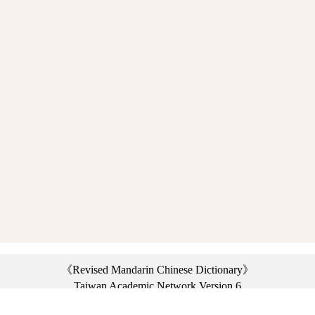
《Revised Mandarin Chinese Dictionary》
Taiwan Academic Network Version 6
©2021 Ministry of Education, R.O.C. All rights reserved.