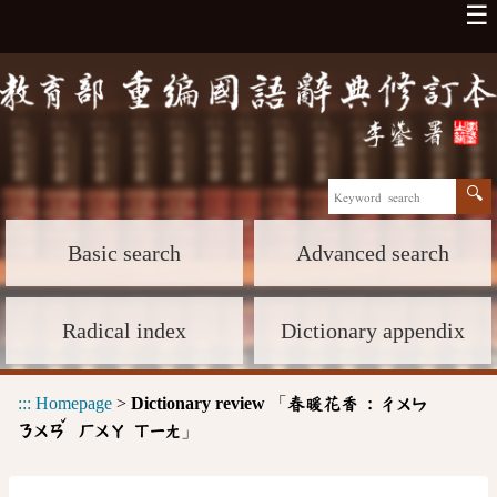
☰
Basic search
Advanced search
Radical index
Dictionary appendix
:::
Homepage
>
Dictionary review
「
春暖花香 :
ㄔㄨㄣ
ˇ
」
ㄋㄨㄢ
ㄏㄨㄚ
ㄒㄧㄤ