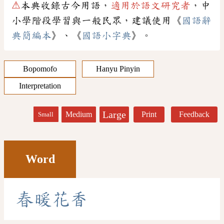
⚠
本典收錄古今用語，
適用於語文研究者
，中
小學階段學習與一般民眾，建議使用《
國語辭
典簡編本
》、《
國語小字典
》。
Bopomofo
Hanyu Pinyin
Interpretation
Large
Medium
Print
Feedback
Small
Word
春
暖
花
香