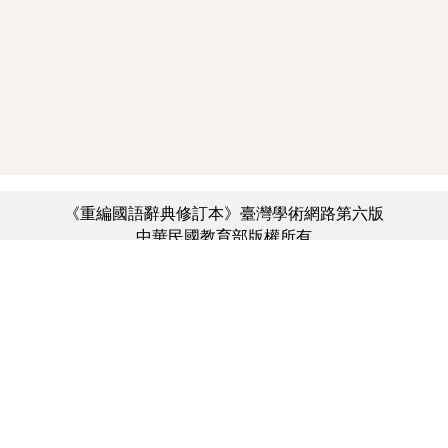
《重編國語辭典修訂本》臺灣學術網路第六版
中華民國教育部版權所有
:::
個資法及隱私聲明
|
辭典公眾授權網
|
意見交流
|
網網相連
三峽總院區地址：新北市三峽區三樹路2號、
︿
臺北院區地址：臺北市大安區和平東路一段179號、
臺中院區地址：臺中市豐原區師範街67號
電話總機：(02)7740-7890、
傳真：(02)7740-7064、
TANet VoIP：9009-7890