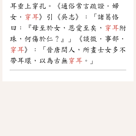
耳垂上穿孔。《通俗常言疏證．婦
女．
穿耳
》引《吳志》：「諸葛恪
曰：『母至於女，恩愛至矣，
穿耳
附
珠，何傷於仁？』」《談徵．事部．
穿耳
》：「晉唐間人，所畫士女多不
帶耳環，以為古無
穿耳
。」