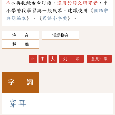
⚠
本典收錄古今用語，
適用於語文研究者
，中
小學階段學習與一般民眾，建議使用《
國語辭
典簡編本
》、《
國語小字典
》。
注 音
漢語拼音
釋 義
大
中
列 印
意見回饋
小
字 詞
穿
耳