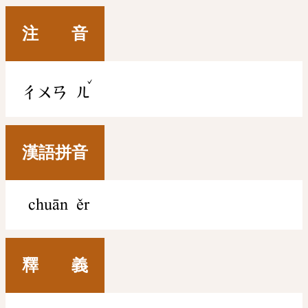
注 音
ˇ
ㄔㄨㄢ
ㄦ
漢語拼音
chuān ěr
釋 義