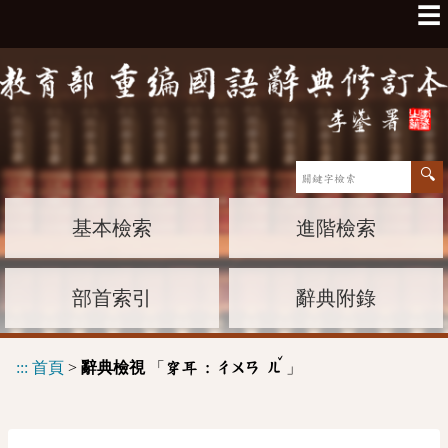
☰
基本檢索
進階檢索
部首索引
辭典附錄
ˇ
:::
首頁
>
辭典檢視
「
」
穿耳 :
ㄔㄨㄢ
ㄦ