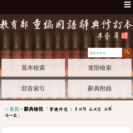
☰
基本檢索
進階檢索
部首索引
辭典附錄
ˋ
:::
首頁
>
辭典檢視
「
穿梭外交 :
ㄔㄨㄢ
ㄙㄨㄛ
ㄨㄞ
」
ㄐㄧㄠ