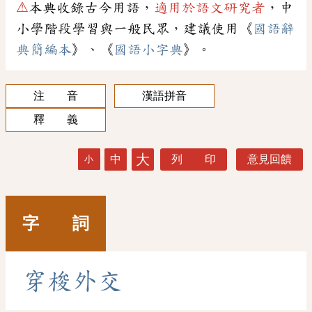
⚠
本典收錄古今用語，
適用於語文研究者
，中
小學階段學習與一般民眾，建議使用《
國語辭
典簡編本
》、《
國語小字典
》。
注 音
漢語拼音
釋 義
大
中
列 印
意見回饋
小
字 詞
穿
梭
外
交