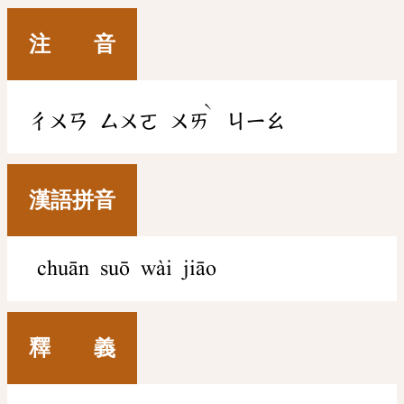
注 音
ˋ
ㄔㄨㄢ
ㄙㄨㄛ
ㄨㄞ
ㄐㄧㄠ
漢語拼音
chuān suō wài jiāo
釋 義