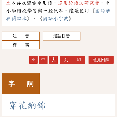
⚠
本典收錄古今用語，
適用於語文研究者
，中
小學階段學習與一般民眾，建議使用《
國語辭
典簡編本
》、《
國語小字典
》。
注 音
漢語拼音
釋 義
大
中
列 印
意見回饋
小
字 詞
穿
花
納
錦