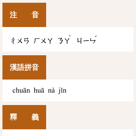
注 音
ˋ
ˇ
ㄔㄨㄢ
ㄏㄨㄚ
ㄋㄚ
ㄐㄧㄣ
漢語拼音
chuān huā nà jǐn
釋 義