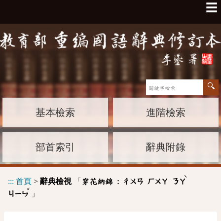
☰
基本檢索
進階檢索
部首索引
辭典附錄
ˋ
:::
首頁
>
辭典檢視
「
穿花納錦 :
ㄔㄨㄢ
ㄏㄨㄚ
ㄋㄚ
ˇ
」
ㄐㄧㄣ