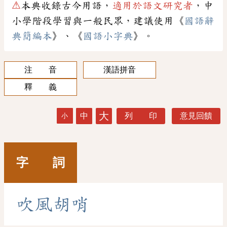
⚠
本典收錄古今用語，
適用於語文研究者
，中
小學階段學習與一般民眾，建議使用《
國語辭
典簡編本
》、《
國語小字典
》。
注 音
漢語拼音
釋 義
大
中
列 印
意見回饋
小
字 詞
吹
風
胡
哨