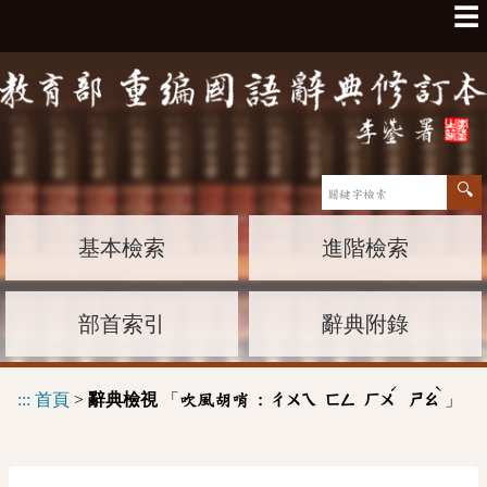
☰
基本檢索
進階檢索
部首索引
辭典附錄
ˊ
ˋ
:::
首頁
>
辭典檢視
「
」
吹風胡哨 :
ㄔㄨㄟ
ㄈㄥ
ㄏㄨ
ㄕㄠ