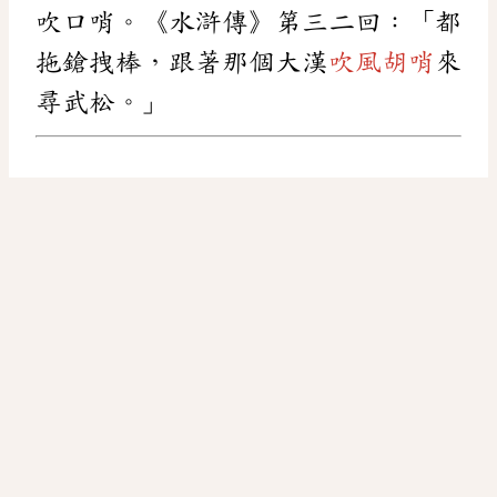
吹口哨。《水滸傳》第三二回：「都
拖鎗拽棒，跟著那個大漢
吹風胡哨
來
尋武松。」