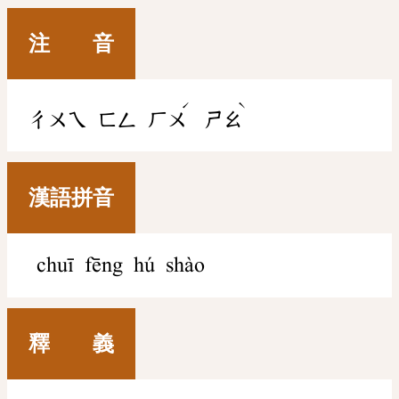
注 音
ˊ
ˋ
ㄔㄨㄟ
ㄈㄥ
ㄏㄨ
ㄕㄠ
漢語拼音
chuī fēng hú shào
釋 義