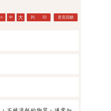
大
中
列 印
意見回饋
小
響，不被消耗的物質。通常加