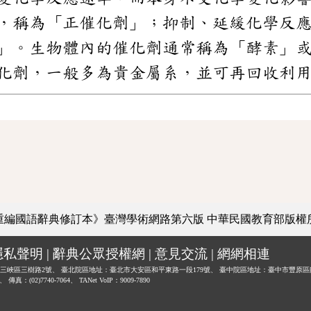
，稱為「正催化劑」；抑制、延緩化學反
」。生物體內的催化劑通常稱為「酵素」
化劑，一般多為貴金屬系，並可再回收利
重編國語辭典修訂本》臺灣學術網路第六版
中華民國教育部版權
隱私聲明
|
辭典公眾授權網
|
意見交流
|
網網相連
三峽區三樹路2號、
臺北院區地址：臺北市大安區和平東路一段179號、
臺中院區地址：臺中市豐原區
0、
傳真：(02)7740-7064、
TANet VoIP：9009-7890