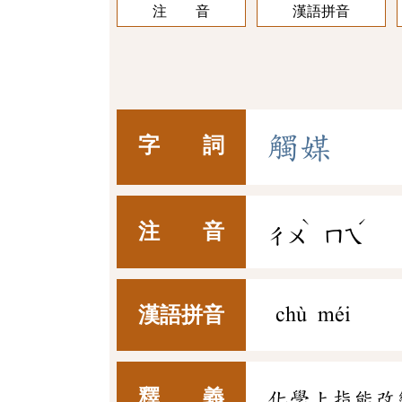
注 音
漢語拼音
觸
媒
字 詞
ˋ
ˊ
注 音
ㄔㄨ
ㄇㄟ
漢語拼音
chù méi
釋 義
化學上指能改