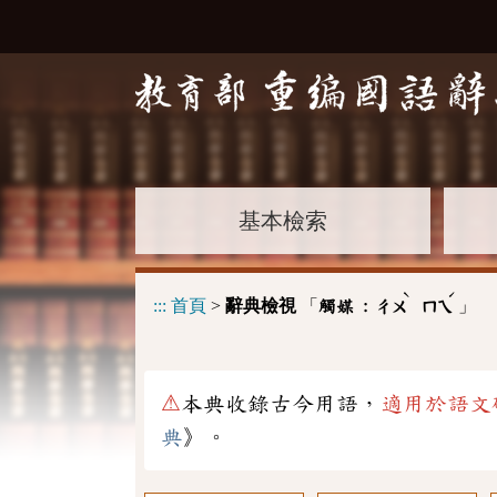
基本檢索
ˋ
ˊ
:::
首頁
>
辭典檢視
「
」
觸媒 :
ㄔㄨ
ㄇㄟ
⚠
本典收錄古今用語，
適用於語文
典
》。