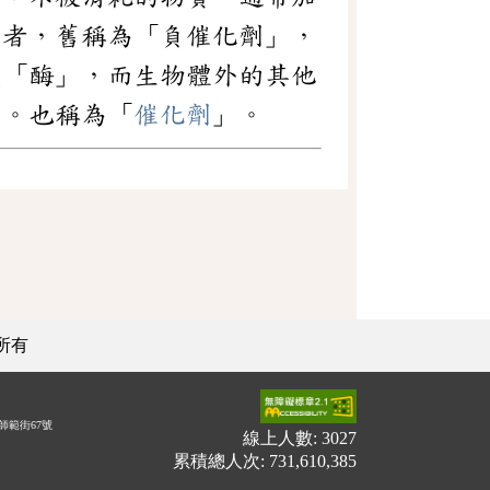
應者，舊稱為「負催化劑」，
或「酶」，而生物體外的其他
用。也稱為「
催化劑
」。
所有
師範街67號
線上人數: 3027
累積總人次: 731,610,385