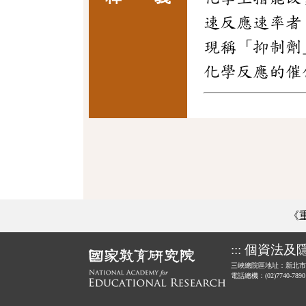
速反應速率者
現稱「抑制劑
化學反應的催
《
:::
個資法及
三峽總院區地址：新北市
電話總機：(02)7740-789