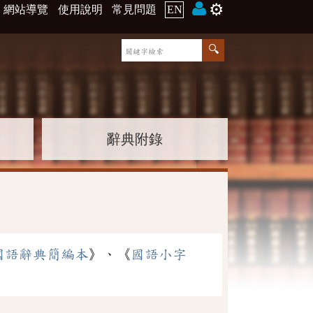
⚙️
網站導覽
使用說明
常見問題
EN
辭典附錄
國語辭典簡編本
》、《
國語小字