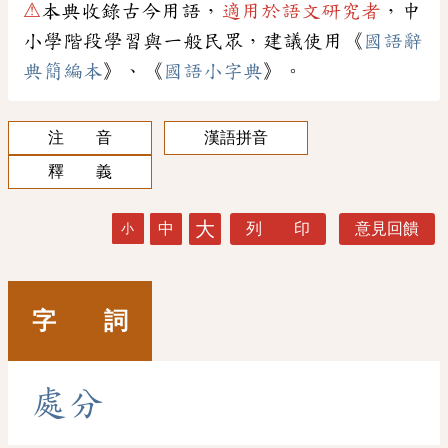
⚠
本典收錄古今用語，
適用於語文研究者
，中
小學階段學習與一般民眾，建議使用《
國語辭
典簡編本
》、《
國語小字典
》。
注 音
漢語拼音
釋 義
大
中
列 印
意見回饋
小
字 詞
處
分