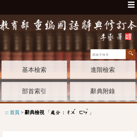
☰
基本檢索
進階檢索
部首索引
辭典附錄
ˇ
ˋ
:::
首頁
>
辭典檢視
「
」
處分 :
ㄔㄨ
ㄈㄣ