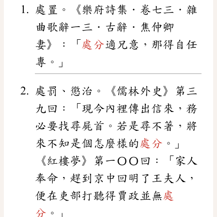
處置。《樂府詩集．卷七三．雜
曲歌辭一三．古辭．焦仲卿
妻》：「
處分
適兄意，那得自任
專。」
處罰、懲治。《儒林外史》第三
九回：「現今內裡傳出信來，務
必要找尋屍首。若是尋不著，將
來不知是個怎麼樣的
處分
。」
《紅樓夢》第一〇〇回：「家人
奉命，趕到京中回明了王夫人，
便在吏部打聽得賈政並無
處
分
。」