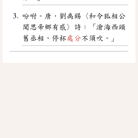
吩咐。唐．劉禹錫〈和令狐相公
聞思帝鄉有感〉詩：「滄海西頭
舊丞相，停杯
處分
不須吹。」