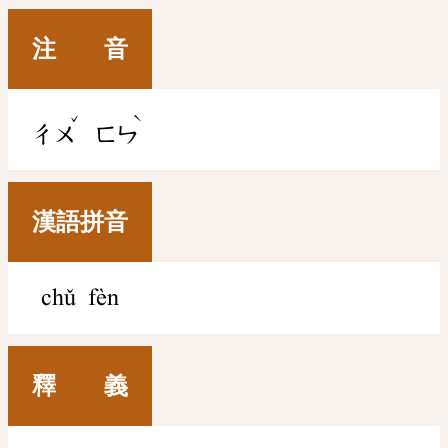
注 音
ˇ
ˋ
ㄔㄨ
ㄈㄣ
漢語拼音
chǔ fèn
釋 義