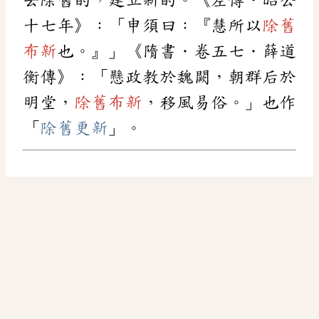
十七年》：「申須曰：『慧所以
除舊
布新
也。』」《隋書．卷五七．薛道
衡傳》：「懸政教於魏闕，朝群后於
明堂，
除舊布新
，移風易俗。」也作
「
除舊更新
」。