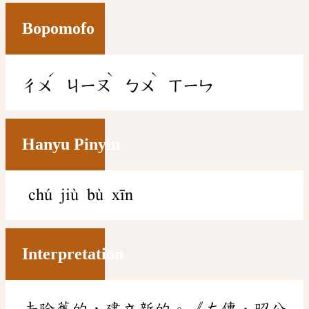
Bopomofo
ˊ
ˋ
ˋ
ㄔㄨ
ㄐㄧㄡ
ㄅㄨ
ㄒㄧㄣ
Hanyu Pinyin
chú jiù bù xīn
Interpretation
去除舊的，建立新的。《左傳．昭公