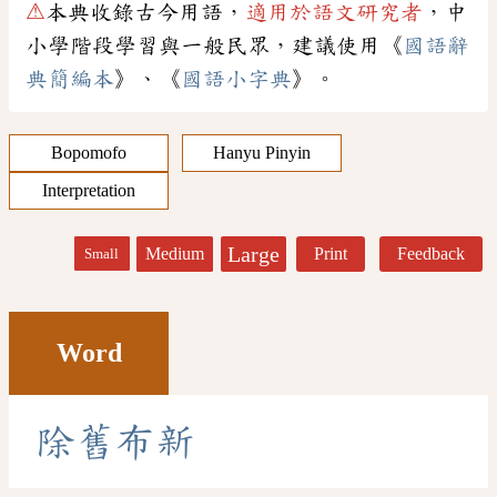
⚠
本典收錄古今用語，
適用於語文研究者
，中
小學階段學習與一般民眾，建議使用《
國語辭
典簡編本
》、《
國語小字典
》。
Bopomofo
Hanyu Pinyin
Interpretation
Large
Medium
Print
Feedback
Small
Word
除
舊
布
新