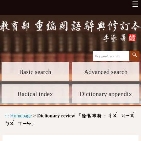
☰
Basic search
Advanced search
Radical index
Dictionary appendix
ˊ
ˋ
:::
Homepage
>
Dictionary review
「
除舊布新 :
ㄔㄨ
ㄐㄧㄡ
ˋ
」
ㄅㄨ
ㄒㄧㄣ