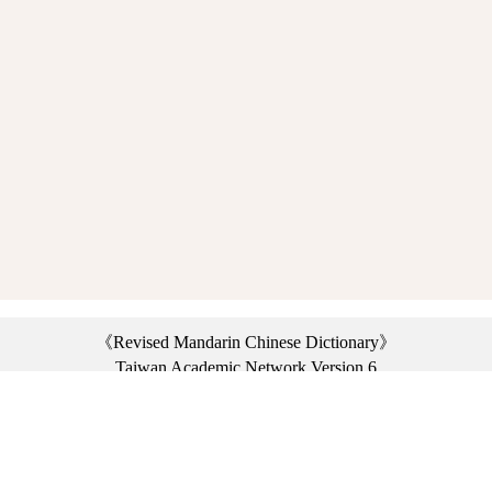
《Revised Mandarin Chinese Dictionary》
Taiwan Academic Network Version 6
©2021 Ministry of Education, R.O.C. All rights reserved.