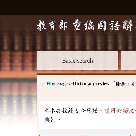
Basic search
:::
Homepage
>
Dictionary review
「
除暴 :
ㄔ
⚠
本典收錄古今用語，
適用於語文
典
》。