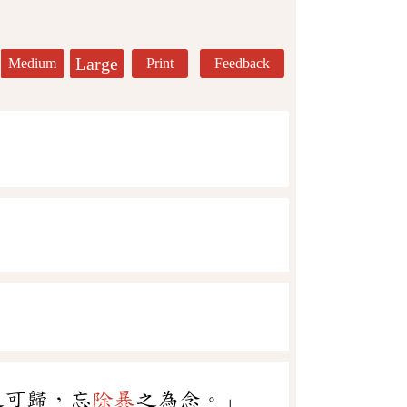
Large
Medium
Print
Feedback
之可歸，忘
除暴
之為念。」