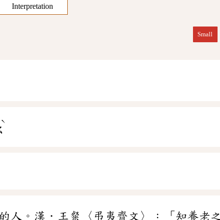
Interpretation
Small
ˋ
ㄠ
的人。漢．王粲〈弔夷齊文〉：「知養老