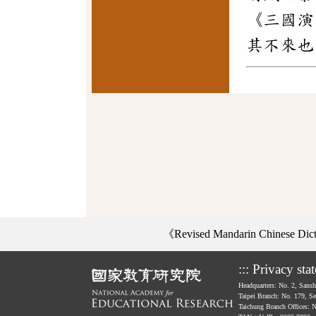
《三國演
其不來也
《Revised Mandarin Chinese Di
:::
Privacy sta
Headquarters: No. 2, Sans
Taipei Branch: No. 179, S
Taichung Branch Offices: 