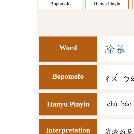
Bopomofo
Hanyu Pinyin
Word
除
暴
ˊ
Bopomofo
ㄔㄨ
ㄅ
Hanyu Pinyin
chú bào
Interpretation
消滅凶暴