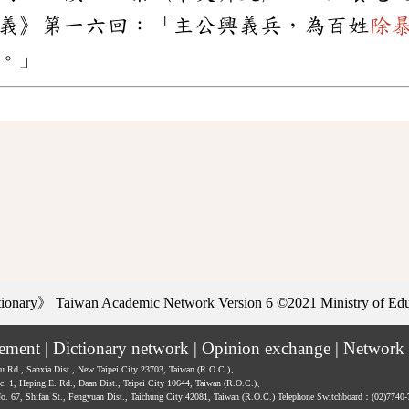
義》第一六回：「主公興義兵，為百姓
除
。」
ctionary》
Taiwan Academic Network Version 6
©2021 Ministry of Educ
tement
|
Dictionary network
|
Opinion exchange
|
Network 
hu Rd., Sanxia Dist., New Taipei City 23703, Taiwan (R.O.C.)、
ec. 1, Heping E. Rd., Daan Dist., Taipei City 10644, Taiwan (R.O.C.)、
No. 67, Shifan St., Fengyuan Dist., Taichung City 42081, Taiwan (R.O.C.)
Telephone Switchboard：(02)7740