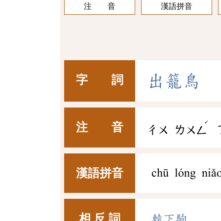
注 音
漢語拼音
出
籠
鳥
字 詞
ˊ
注 音
ㄔㄨ
ㄌㄨㄥ
漢語拼音
chū lóng niǎ
相 反 詞
轅下駒