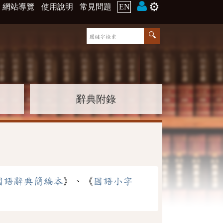
⚙️
網站導覽
使用說明
常見問題
EN
辭典附錄
國語辭典簡編本
》、《
國語小字