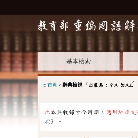
基本檢索
ˊ
:::
首頁
>
辭典檢視
「
出籠鳥 :
ㄔㄨ
ㄌㄨㄥ
⚠
本典收錄古今用語，
適用於語文
典
》。