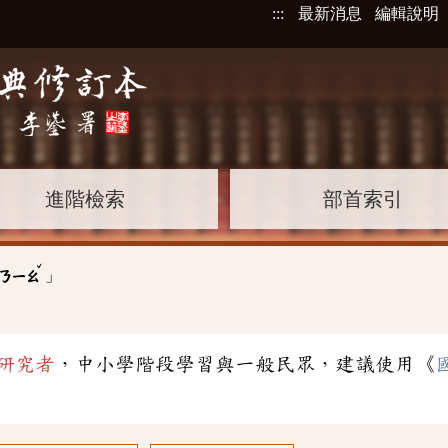
:::
最新消息
編輯說明
進階檢索
部首索引
ˇ
」
ㄋㄧㄠ
研究者
，中小學階段學習與一般民眾，建議使用《