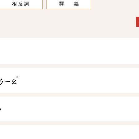
相 反 詞
釋 義
ˇ
ㄋㄧㄠ
o