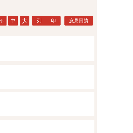
大
中
列 印
意見回饋
小