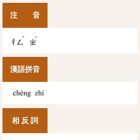
注 音
ˋ
ˊ
ㄔㄥ
ㄓ
漢語拼音
chèng zhí
相 反 詞