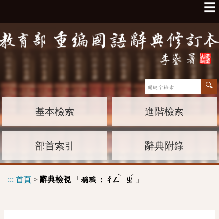
☰
基本檢索
進階檢索
部首索引
辭典附錄
ˋ
ˊ
:::
首頁
>
辭典檢視
「
」
稱職 :
ㄔㄥ
ㄓ