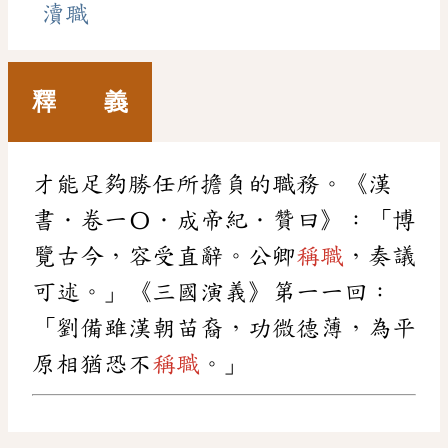
瀆職
釋 義
才能足夠勝任所擔負的職務。《漢
書．卷一〇．成帝紀．贊曰》：「博
覽古今，容受直辭。公卿
稱職
，奏議
可述。」《三國演義》第一一回：
「劉備雖漢朝苗裔，功微德薄，為平
原相猶恐不
稱職
。」