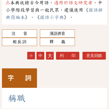
⚠
本典收錄古今用語，
適用於語文研究者
，中
小學階段學習與一般民眾，建議使用《
國語辭
典簡編本
》、《
國語小字典
》。
注 音
漢語拼音
相 反 詞
釋 義
大
中
列 印
意見回饋
小
字 詞
稱
職