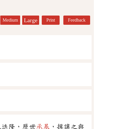
Large
Medium
Print
Feedback
五迭隆，歷世
承基
，揖讓之與