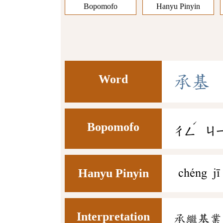
Bopomofo
Hanyu Pinyin
Word
承
基
ˊ
Bopomofo
ㄔㄥ
ㄐ
Hanyu Pinyin
chéng jī
Interpretation
承繼基業