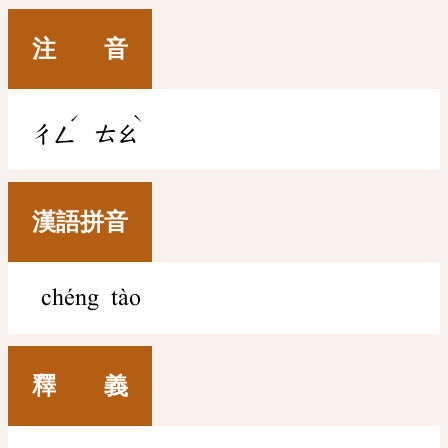
注 音
ˊ
ˋ
ㄔㄥ
ㄊㄠ
漢語拼音
chéng tào
釋 義