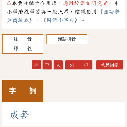
⚠
本典收錄古今用語，
適用於語文研究者
，中
小學階段學習與一般民眾，建議使用《
國語辭
典簡編本
》、《
國語小字典
》。
注 音
漢語拼音
釋 義
大
中
列 印
意見回饋
小
字 詞
成
套