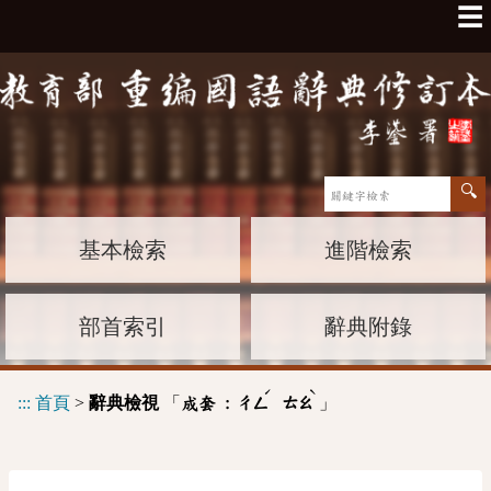
☰
基本檢索
進階檢索
部首索引
辭典附錄
ˊ
ˋ
:::
首頁
>
辭典檢視
「
」
成套 :
ㄔㄥ
ㄊㄠ