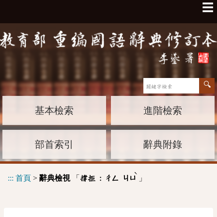
☰
基本檢索
進階檢索
部首索引
辭典附錄
ˋ
:::
首頁
>
辭典檢視
「
」
撐拒 :
ㄔㄥ
ㄐㄩ