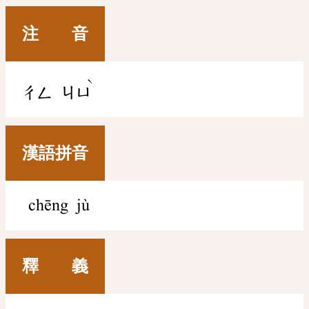
注 音
ˋ
ㄔㄥ
ㄐㄩ
漢語拼音
chēng jù
釋 義