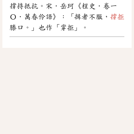
撐持抵抗。宋．岳珂《桯史．卷一
〇．萬春伶語》：「揖者不服，
撐拒
滕口。」也作「牚拒」。