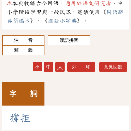
⚠
本典收錄古今用語，
適用於語文研究者
，中
小學階段學習與一般民眾，建議使用《
國語辭
典簡編本
》、《
國語小字典
》。
注 音
漢語拼音
釋 義
大
中
列 印
意見回饋
小
字 詞
撐
拒