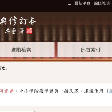
:::
最新消息
編輯說明
進階檢索
部首索引
」
ㄎㄜ
研究者
，中小學階段學習與一般民眾，建議使用《