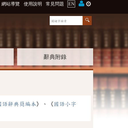
⚙️
網站導覽
使用說明
常見問題
EN
辭典附錄
國語辭典簡編本
》、《
國語小字