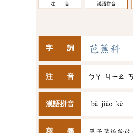
注 音
漢語拼音
芭
蕉
科
字 詞
注 音
ㄅㄚ
ㄐㄧㄠ
漢語拼音
bā jiāo kē
釋 義
單子葉植物的