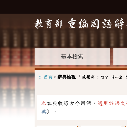
基本檢索
:::
首頁
>
辭典檢視
「
芭蕉科 :
ㄅㄚ
ㄐㄧㄠ
⚠
本典收錄古今用語，
適用於語文
典
》。