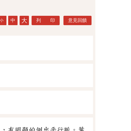
大
中
列 印
意見回饋
小
葉，有明顯的側出平行脈。葉