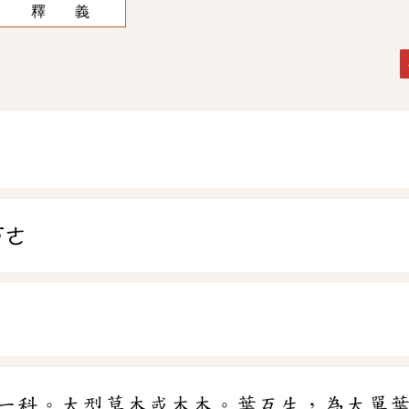
釋 義
ㄎㄜ
一科。大型草本或木本。葉互生，為大單