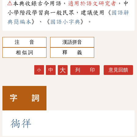
⚠
本典收錄古今用語，
適用於語文研究者
，中
小學階段學習與一般民眾，建議使用《
國語辭
典簡編本
》、《
國語小字典
》。
注 音
漢語拼音
相 似 詞
釋 義
大
中
列 印
意見回饋
小
字 詞
徜
徉