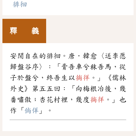
徘徊
釋 義
安閒自在的徘徊。唐．韓愈〈送李愿
歸盤谷序〉：「膏吾車兮秣吾馬，從
子於盤兮，終吾生以
徜徉
。」《儒林
外史》第五五回：「向梅根冶後，幾
番嘯傲；杏花村裡，幾度
徜徉
。」也
作「
倘佯
」。