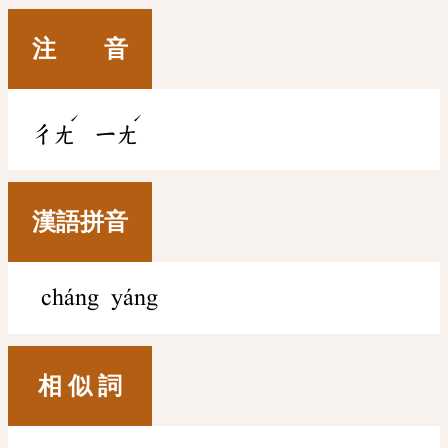
注 音
ˊ
ˊ
ㄔㄤ
ㄧㄤ
漢語拼音
cháng yáng
相 似 詞