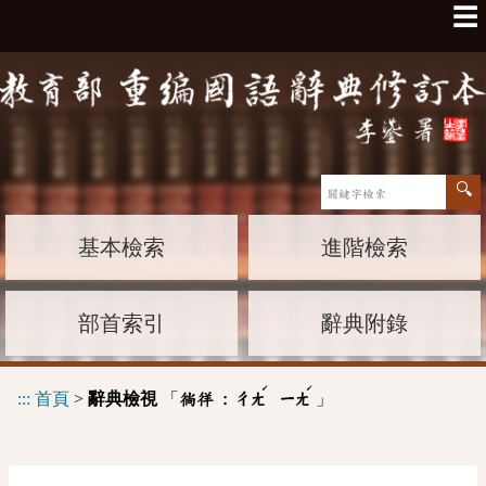
☰
基本檢索
進階檢索
部首索引
辭典附錄
ˊ
ˊ
:::
首頁
>
辭典檢視
「
」
徜徉 :
ㄔㄤ
ㄧㄤ