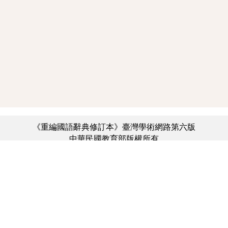
《重編國語辭典修訂本》臺灣學術網路第六版
中華民國教育部版權所有
:::
個資法及隱私聲明
|
辭典公眾授權網
|
意見交流
|
網網相連
三峽總院區地址：新北市三峽區三樹路2號、
︿
臺北院區地址：臺北市大安區和平東路一段179號、