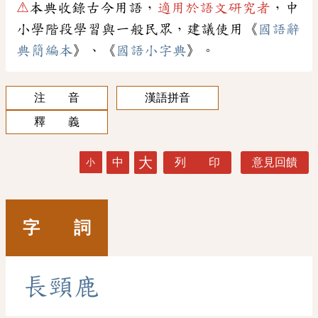
⚠
本典收錄古今用語，
適用於語文研究者
，中
小學階段學習與一般民眾，建議使用《
國語辭
典簡編本
》、《
國語小字典
》。
注 音
漢語拼音
釋 義
大
中
列 印
意見回饋
小
字 詞
長
頸
鹿