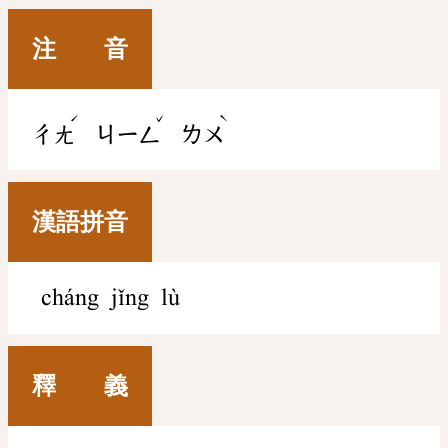
注 音
ˊ
ˇ
ˋ
ㄔㄤ
ㄐㄧㄥ
ㄌㄨ
漢語拼音
cháng jǐng lù
釋 義