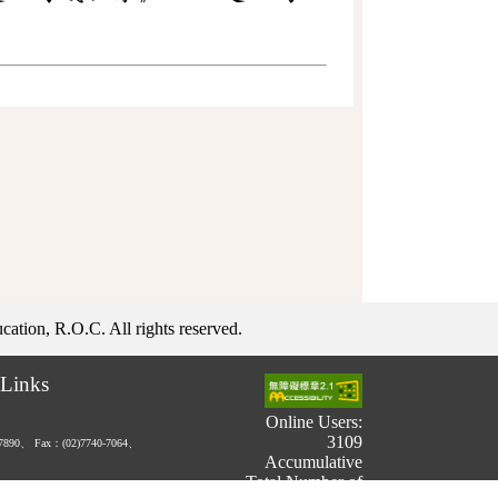
ation, R.O.C. All rights reserved.
Links
Online Users:
3109
-7890、
Fax：(02)7740-7064、
Accumulative
Total Number of