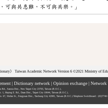
，可與共患難，不可與共樂。」
ctionary》
Taiwan Academic Network Version 6
©2021 Ministry of Educ
tement
|
Dictionary network
|
Opinion exchange
|
Network 
hu Rd., Sanxia Dist., New Taipei City 23703, Taiwan (R.O.C.)、
ec. 1, Heping E. Rd., Daan Dist., Taipei City 10644, Taiwan (R.O.C.)、
No. 67, Shifan St., Fengyuan Dist., Taichung City 42081, Taiwan (R.O.C.)
Telephone Switchboard：(02)7740