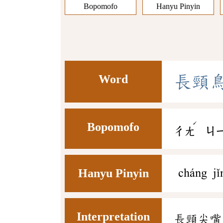
Bopomofo
Hanyu Pinyin
Word
長
頸
ˊ
Bopomofo
ㄔㄤ
ㄐ
Hanyu Pinyin
cháng jǐ
Interpretation
長頸尖嘴