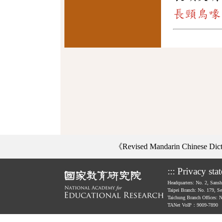
長頸鳥喙
《Revised Mandarin Chinese Di
:::
Privacy sta
Headquarters: No. 2, Sans
Taipei Branch: No. 179, S
Taichung Branch Offices: 
TANet VoIP：9009-7890