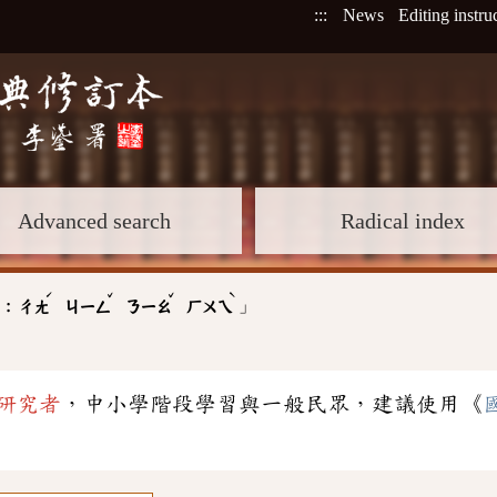
:::
News
Editing instru
Advanced search
Radical index
ˊ
ˇ
ˇ
ˋ
」
 :
ㄔㄤ
ㄐㄧㄥ
ㄋㄧㄠ
ㄏㄨㄟ
研究者
，中小學階段學習與一般民眾，建議使用《