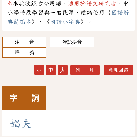
⚠
本典收錄古今用語，
適用於語文研究者
，中
小學階段學習與一般民眾，建議使用《
國語辭
典簡編本
》、《
國語小字典
》。
注 音
漢語拼音
釋 義
大
中
列 印
意見回饋
小
字 詞
娼
夫