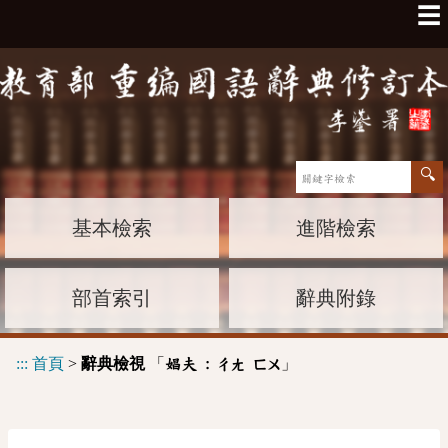
☰
基本檢索
進階檢索
部首索引
辭典附錄
:::
首頁
>
辭典檢視
「
」
娼夫 :
ㄔㄤ
ㄈㄨ