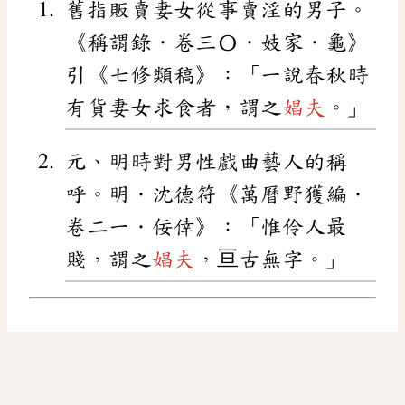
舊指販賣妻女從事賣淫的男子。
《稱謂錄．卷三〇．妓家．龜》
引《七修類稿》：「一說春秋時
有貨妻女求食者，謂之
娼夫
。」
元、明時對男性戲曲藝人的稱
呼。明．沈德符《萬曆野獲編．
卷二一．佞倖》：「惟伶人最
賤，謂之
娼夫
，亘古無字。」