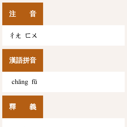
注 音
ㄔㄤ
ㄈㄨ
漢語拼音
chāng fū
釋 義