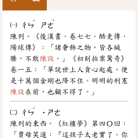
ˊ
ˋ
㈠
ㄔㄣ
ㄕㄜ
陳列。《後漢書．卷七七．酷吏傳．
陽球傳》：「諸奢飾之物，皆各緘
縢，不敢
陳設
。」《初刻拍案驚奇》
卷一五：「單說世上人貪心起處，便
是十萬個金剛也降不住。明明的刑憲
陳設
在前，也顧不得了。」
ˊ
㈡
ㄔㄣ
˙ㄕㄜ
陳列的東西。《紅樓夢》第四〇回：
「賈母笑道：『這孩子太老實了。你