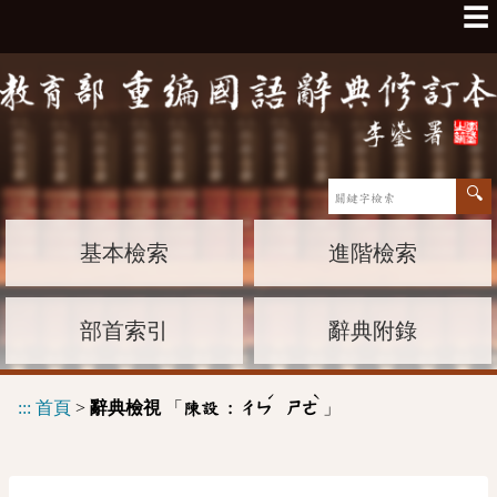
☰
基本檢索
進階檢索
部首索引
辭典附錄
ˊ
ˋ
:::
首頁
>
辭典檢視
「
」
陳設 :
ㄔㄣ
ㄕㄜ