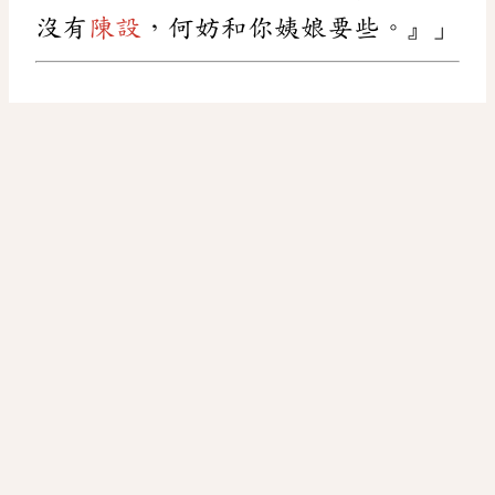
沒有
陳設
，何妨和你姨娘要些。』」