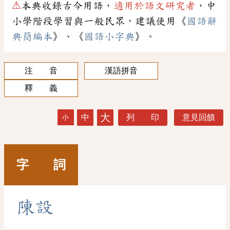
⚠
本典收錄古今用語，
適用於語文研究者
，中
小學階段學習與一般民眾，建議使用《
國語辭
典簡編本
》、《
國語小字典
》。
注 音
漢語拼音
釋 義
大
中
列 印
意見回饋
小
字 詞
陳
設