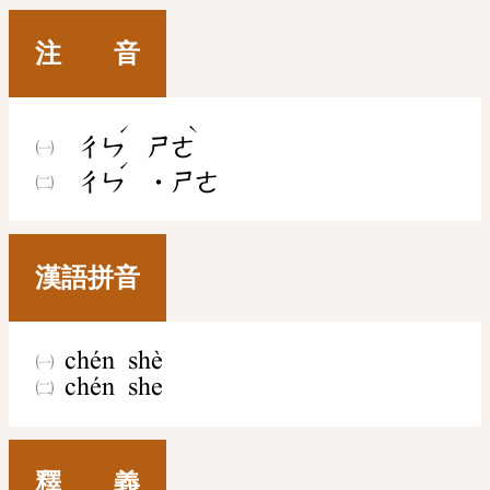
注 音
ˊ
ˋ
ㄔㄣ
ㄕㄜ
ˊ
ㄔㄣ
˙ㄕㄜ
漢語拼音
chén shè
chén she
釋 義