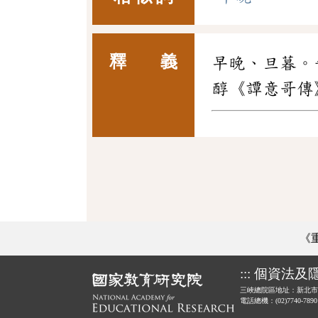
釋 義
早晚、旦暮。
醇《譚意哥傳
《
:::
個資法及
三峽總院區地址：新北市
電話總機：(02)7740-789