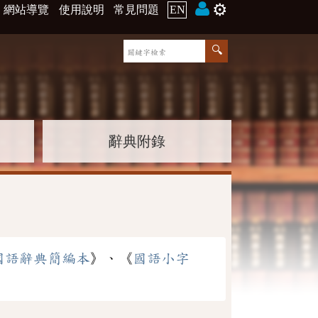
⚙️
網站導覽
使用說明
常見問題
EN
辭典附錄
國語辭典簡編本
》、《
國語小字