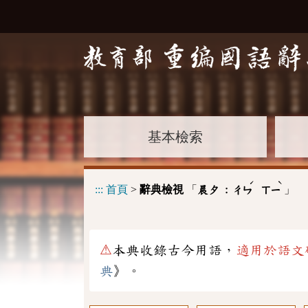
基本檢索
ˊ
ˋ
:::
首頁
>
辭典檢視
「
」
晨夕 :
ㄔㄣ
ㄒㄧ
⚠
本典收錄古今用語，
適用於語文
典
》。