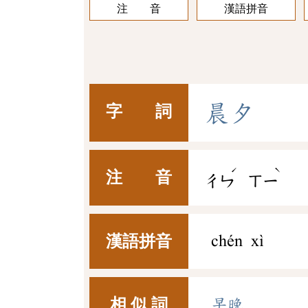
注 音
漢語拼音
晨
夕
字 詞
ˊ
ˋ
注 音
ㄔㄣ
ㄒㄧ
漢語拼音
chén xì
相 似 詞
早晚