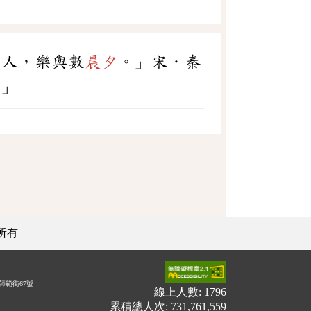
心人，樂與數
晨夕
。」宋．秦
。」
所有
師範街67號
線上人數: 1796
累積總人次: 731,761,559