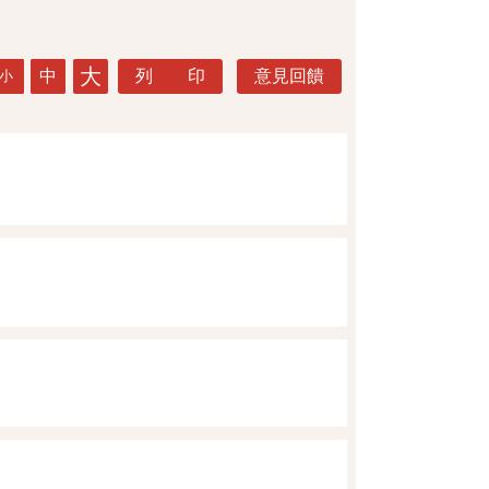
大
中
列 印
意見回饋
小