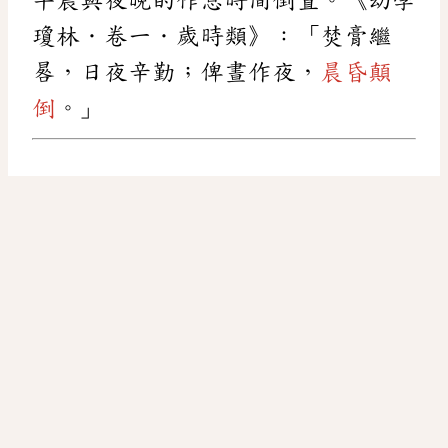
瓊林．卷一．歲時類》：「焚膏繼
晷，日夜辛勤；俾晝作夜，
晨昏顛
倒
。」