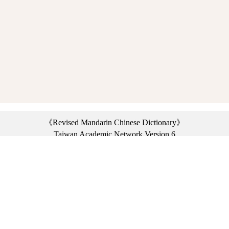
《Revised Mandarin Chinese Dictionary》
Taiwan Academic Network Version 6
©2021 Ministry of Education, R.O.C. All rights reserved.
︿
:::
Privacy statement
|
Dictionary network
|
Opinion exchange
|
Network Links