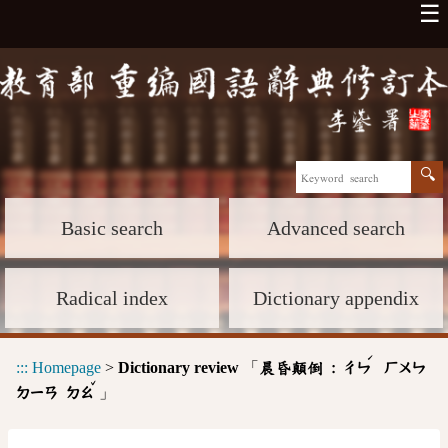
☰
Basic search
Advanced search
Radical index
Dictionary appendix
ˊ
:::
Homepage
>
Dictionary review
「
晨昏顛倒 :
ㄔㄣ
ㄏㄨㄣ
ˇ
」
ㄉㄧㄢ
ㄉㄠ