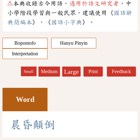
⚠
本典收錄古今用語，
適用於語文研究者
，中
小學階段學習與一般民眾，建議使用《
國語辭
典簡編本
》、《
國語小字典
》。
Bopomofo
Hanyu Pinyin
Interpretation
Large
Medium
Print
Feedback
Small
Word
晨
昏
顛
倒