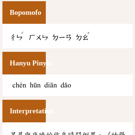
Bopomofo
ˊ
ˇ
ㄔㄣ
ㄏㄨㄣ
ㄉㄧㄢ
ㄉㄠ
Hanyu Pinyin
chén hūn diān dǎo
Interpretation
早晨與夜晚的作息時間倒置。《幼學