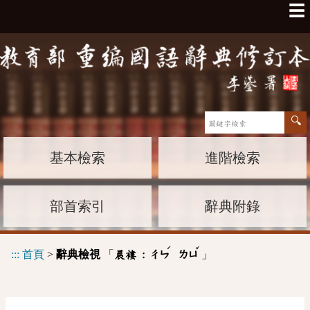
☰
基本檢索
進階檢索
部首索引
辭典附錄
ˊ
ˇ
:::
首頁
>
辭典檢視
「
」
晨褸 :
ㄔㄣ
ㄌㄩ