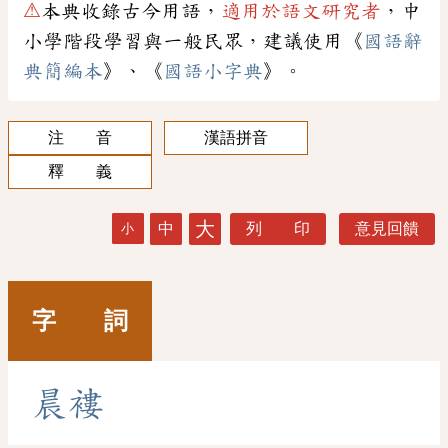
⚠
本典收錄古今用語，
適用於語文研究者
，中
小學階段學習與一般民眾，建議使用《
國語辭
典簡編本
》、《
國語小字典
》。
注 音
漢語拼音
釋 義
大
中
列 印
意見回饋
小
字 詞
晨
褸