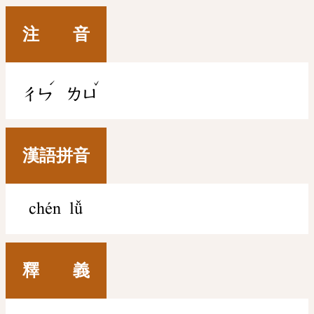
注 音
ˊ
ˇ
ㄔㄣ
ㄌㄩ
漢語拼音
chén lǚ
釋 義