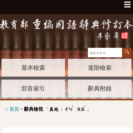
☰
基本檢索
進階檢索
部首索引
辭典附錄
ˊ
ˇ
:::
首頁
>
辭典檢視
「
」
晨跑 :
ㄔㄣ
ㄆㄠ