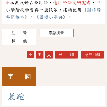
⚠
本典收錄古今用語，
適用於語文研究者
，中
小學階段學習與一般民眾，建議使用《
國語辭
典簡編本
》、《
國語小字典
》。
注 音
漢語拼音
釋 義
大
中
列 印
意見回饋
小
字 詞
晨
跑