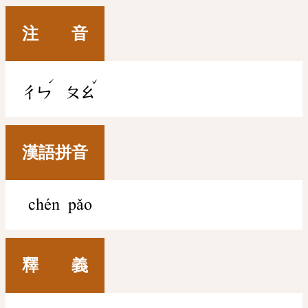
注 音
ˊ
ˇ
ㄔㄣ
ㄆㄠ
漢語拼音
chén pǎo
釋 義