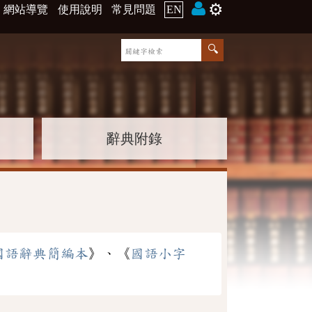
⚙️
網站導覽
使用說明
常見問題
EN
辭典附錄
國語辭典簡編本
》、《
國語小字