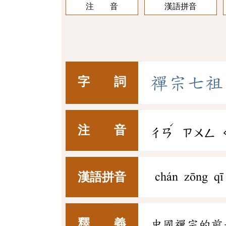
注 音
漢語拼音
禪
宗
七
祖
字 詞
ˊ
注 音
ㄔㄢ
ㄗㄨㄥ
漢語拼音
chán zōng qī
釋 義
中國禪宗的前