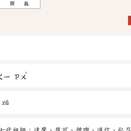
釋 義
ˇ
ㄑㄧ
ㄗㄨ
 zǔ
七代祖師：達摩、慧可、僧璨、道信、弘