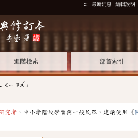
:::
最新消息
編輯說明
進階檢索
部首索引
ˇ
」
ㄥ
ㄑㄧ
ㄗㄨ
研究者
，中小學階段學習與一般民眾，建議使用《