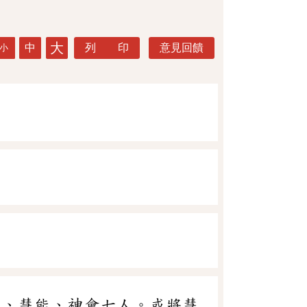
大
中
列 印
意見回饋
小
忍、慧能、神會七人。或將慧