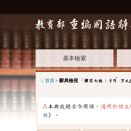
基本檢索
ˊ
:::
首頁
>
辭典檢視
「
禪宗七祖 :
ㄔㄢ
ㄗㄨ
⚠
本典收錄古今用語，
適用於語文
典
》。