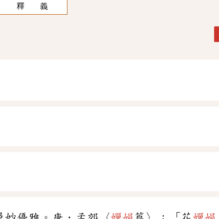
釋 義
曼妙優雅。唐．孟郊〈
嬋娟
篇〉：「花
嬋娟