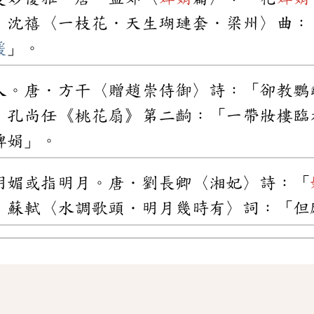
．沈禧〈一枝花．天生瑚璉套．梁州〉曲：
媛
」。
人。唐．方干〈贈趙崇侍御〉詩：「卻教鸚
．孔尚任《桃花扇》第二齣：「一帶妝樓臨
婢娟」。
明媚或指明月。唐．劉長卿〈湘妃〉詩：「
．蘇軾〈水調歌頭．明月幾時有〉詞：「但