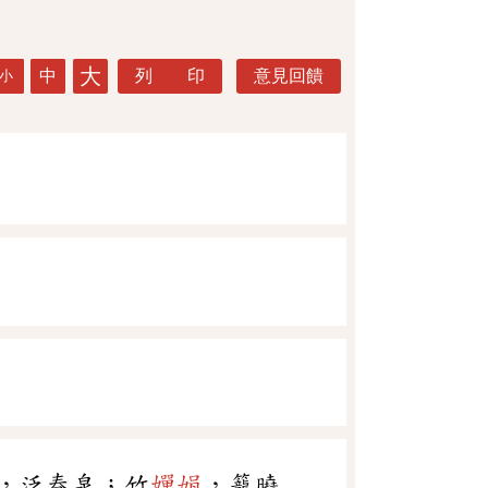
大
中
列 印
意見回饋
小
，泛春泉；竹
嬋娟
，籠曉