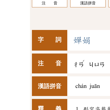
注 音
漢語拼音
嬋
娟
字 詞
ˊ
注 音
ㄔㄢ
ㄐㄩㄢ
漢語拼音
chán juān
釋 義
形容姿態