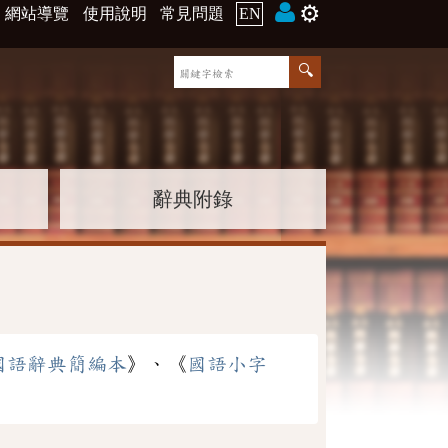
⚙️
網站導覽
使用說明
常見問題
EN
辭典附錄
國語辭典簡編本
》、《
國語小字