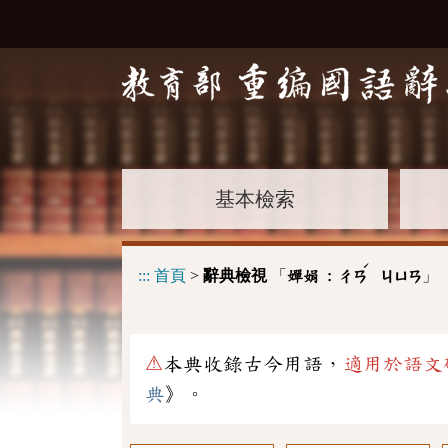
基本檢索
ˊ
:::
首頁
>
辭典檢視
「
」
嬋娟 :
ㄔㄢ
ㄐㄩㄢ
⚠
本典收錄古今用語，
適用於語文
典
》。