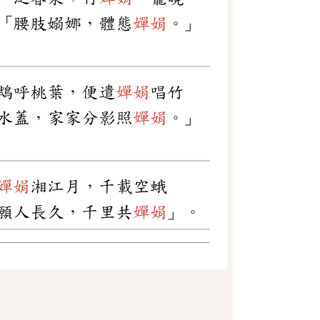
「腰肢嫋娜，體態
嬋娟
。」
鵡呼桃葉，便遣
嬋娟
唱竹
水蓋，家家分影照
嬋娟
。」
嬋娟
湘江月，千載空蛾
願人長久，千里共
嬋娟
」。