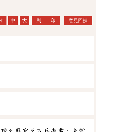
大
中
列 印
意見回饋
小
「瓚之歷官至五兵尚書，未嘗