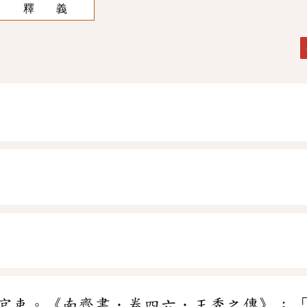
釋 義
官吏。《南齊書．卷四六．王秀之傳》：