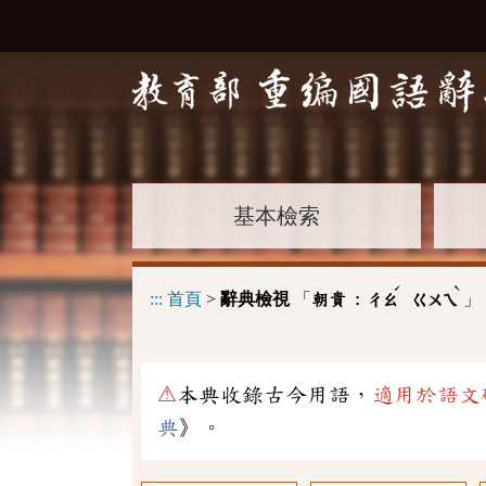
基本檢索
ˊ
ˋ
:::
首頁
>
辭典檢視
「
」
朝貴 :
ㄔㄠ
ㄍㄨㄟ
⚠
本典收錄古今用語，
適用於語文
典
》。