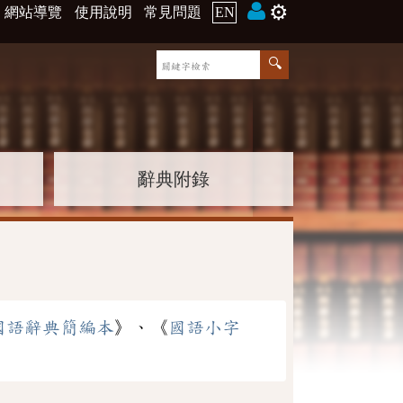
⚙️
網站導覽
使用說明
常見問題
EN
辭典附錄
國語辭典簡編本
》、《
國語小字