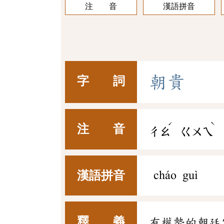
注 音
漢語拼音
朝
貴
字 詞
ˊ
ˋ
注 音
ㄔㄠ
ㄍㄨㄟ
漢語拼音
cháo guì
釋 義
有權勢的朝廷