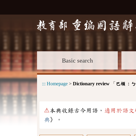
Basic search
:::
Homepage
>
Dictionary review
「
巴頓 :
ㄅ
⚠
本典收錄古今用語，
適用於語文
典
》。