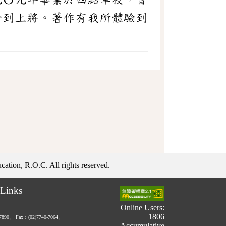
升到上將。著作有我所體驗到
ation, R.O.C. All rights reserved.
Links
Online Users:
1806
-7890、
Fax：(02)7740-7064、
Accumulative