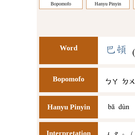
Bopomofo
Hanyu Pinyin
Word
巴
頓
Bopomofo
ㄅㄚ
ㄉ
Hanyu Pinyin
bā dùn
Interpretation
人名。（