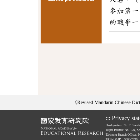
參加第一
的戰爭一
《Revised Mandarin Chinese Di
:::
Privacy sta
Headquarters: No. 2, Sans
Taipei Branch: No. 179, S
Taichung Branch Offices: 
TANet VoIP：9009-7890