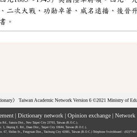
、二次大戰，功勛卓著，威名遠播，後晉
書。
ctionary》
Taiwan Academic Network Version 6
©2021 Ministry of Educ
tement
|
Dictionary network
|
Opinion exchange
|
Network 
hu Rd., Sanxia Dist., New Taipei City 23703, Taiwan (R.O.C.)、
ec. 1, Heping E. Rd., Daan Dist., Taipei City 10644, Taiwan (R.O.C.)、
No. 67, Shifan St., Fengyuan Dist., Taichung City 42081, Taiwan (R.O.C.)
Telephone Switchboard：(02)7740