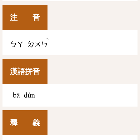
注 音
ˋ
ㄅㄚ
ㄉㄨㄣ
漢語拼音
bā dùn
釋 義