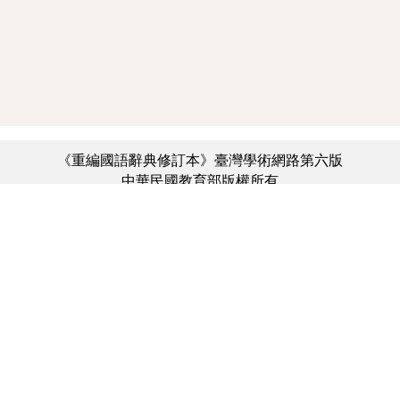
《重編國語辭典修訂本》臺灣學術網路第六版
中華民國教育部版權所有
:::
個資法及隱私聲明
|
辭典公眾授權網
|
意見交流
|
網網相連
三峽總院區地址：新北市三峽區三樹路2號、
︿
臺北院區地址：臺北市大安區和平東路一段179號、
臺中院區地址：臺中市豐原區師範街67號
電話總機：(02)7740-7890、
傳真：(02)7740-7064、
TANet VoIP：9009-7890
線上人數: 1874