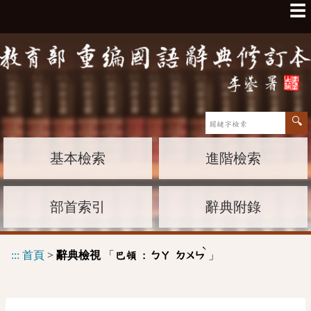
☰
基本檢索
進階檢索
部首索引
辭典附錄
ˋ
:::
首頁
>
辭典檢視
「
」
巴頓 :
ㄅㄚ
ㄉㄨㄣ