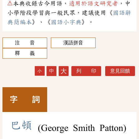
⚠
本典收錄古今用語，
適用於語文研究者
，中
小學階段學習與一般民眾，建議使用《
國語辭
典簡編本
》、《
國語小字典
》。
注 音
漢語拼音
釋 義
大
中
列 印
意見回饋
小
字 詞
巴
頓
(George Smith Patton)