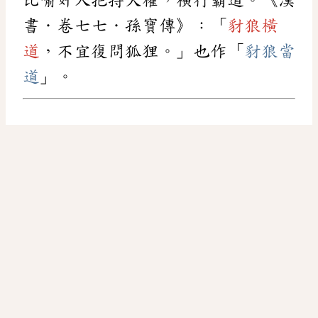
書．卷七七．孫寶傳》：「
豺狼橫
道
，不宜復問狐狸。」也作「
豺狼當
道
」。