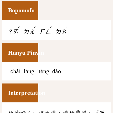
Bopomofo
ˊ
ˊ
ˊ
ˋ
ㄔㄞ
ㄌㄤ
ㄏㄥ
ㄉㄠ
Hanyu Pinyin
chái láng héng dào
Interpretation
比喻奸人把持大權，橫行霸道。《漢