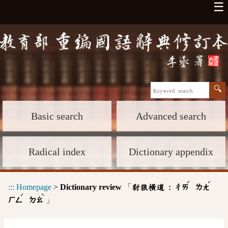
☰
Basic search
Advanced search
Radical index
Dictionary appendix
ˊ
ˊ
:::
Homepage
>
Dictionary review
「
豺狼橫道 :
ㄔㄞ
ㄌㄤ
ˊ
ˋ
」
ㄏㄥ
ㄉㄠ