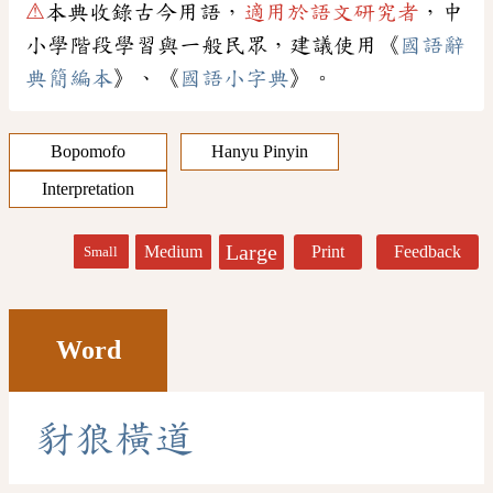
⚠
本典收錄古今用語，
適用於語文研究者
，中
小學階段學習與一般民眾，建議使用《
國語辭
典簡編本
》、《
國語小字典
》。
Bopomofo
Hanyu Pinyin
Interpretation
Large
Medium
Print
Feedback
Small
Word
豺
狼
橫
道