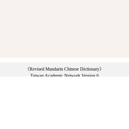
《Revised Mandarin Chinese Dictionary》
Taiwan Academic Network Version 6
©2021 Ministry of Education, R.O.C. All rights reserved.
︿
:::
Privacy statement
|
Dictionary network
|
Opinion exchange
|
Network Links