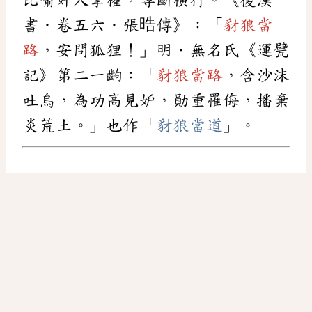
書．卷五六．張晧傳》：「
豺狼當
路
，安問狐狸！」明．無名氏《運甓
記》第二一齣：「
豺狼當路
，含沙沫
吐烏，為功高見妒，勛重罹侮，播棄
炎荒土。」也作「
豺狼當道
」。