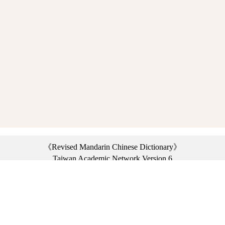
《Revised Mandarin Chinese Dictionary》
Taiwan Academic Network Version 6
©2021 Ministry of Education, R.O.C. All rights reserved.