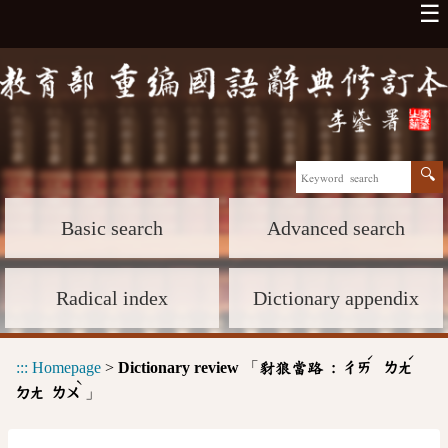
☰
Basic search
Advanced search
Radical index
Dictionary appendix
ˊ
ˊ
:::
Homepage
>
Dictionary review
「
豺狼當路 :
ㄔㄞ
ㄌㄤ
ˋ
」
ㄉㄤ
ㄌㄨ