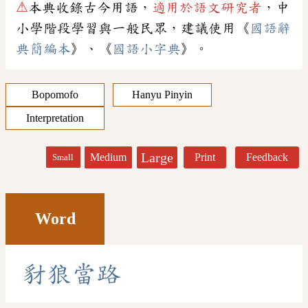
⚠
本典收錄古今用語，
適用於語文研究者
，中
小學階段學習與一般民眾，建議使用《
國語辭
典簡編本
》、《
國語小字典
》。
Bopomofo
Hanyu Pinyin
Interpretation
Large
Medium
Print
Feedback
Small
Word
豺
狼
當
路