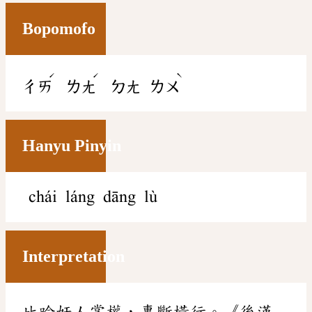
Bopomofo
ˊ
ˊ
ˋ
ㄔㄞ
ㄌㄤ
ㄉㄤ
ㄌㄨ
Hanyu Pinyin
chái láng dāng lù
Interpretation
比喻奸人掌權，專斷橫行。《後漢