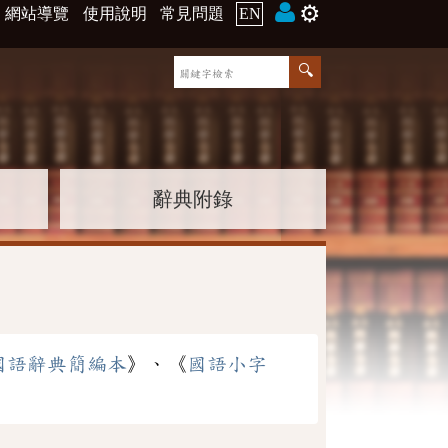
⚙️
網站導覽
使用說明
常見問題
EN
辭典附錄
國語辭典簡編本
》、《
國語小字