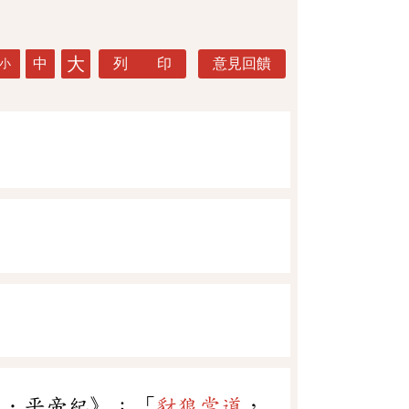
大
中
列 印
意見回饋
小
〇．平帝紀》：「
豺狼當道
，