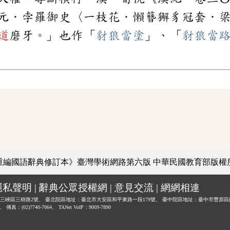
元．孛羅御史〈一枝花．懶簪獬豸冠套．
道
磨牙。」也作「
豺狼當塗
」、「
豺狼當
重編國語辭典修訂本》臺灣學術網路第六版
中華民國教育部版權
隱私聲明
|
辭典公眾授權網
|
意見交流
|
網網相連
三峽區三樹路2號、
臺北院區地址：臺北市大安區和平東路一段179號、
臺中院區地址：臺中市豐原區
0、
傳真：(02)7740-7064、
TANet VoIP：9009-7890