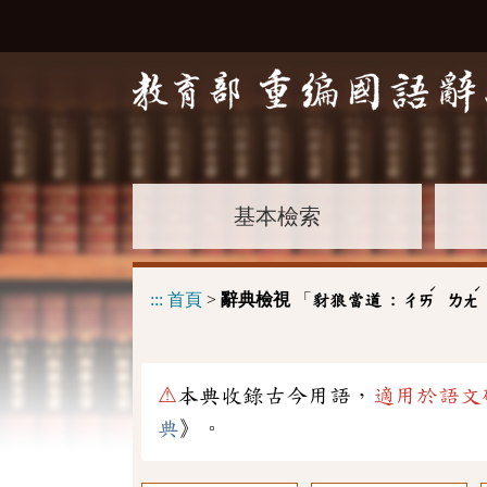
基本檢索
ˊ
ˊ
:::
首頁
>
辭典檢視
「
豺狼當道 :
ㄔㄞ
ㄌㄤ
⚠
本典收錄古今用語，
適用於語文
典
》。