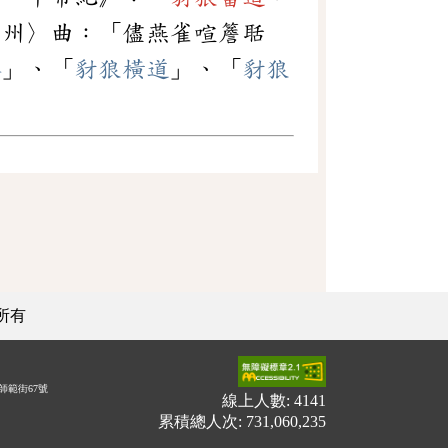
梁州〉曲：「儘燕雀喧簷聒
路
」、「
豺狼橫道
」、「
豺狼
所有
師範街67號
線上人數: 4141
累積總人次: 731,060,235