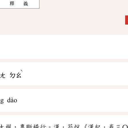
釋 義
ˋ
ㄤ
ㄉㄠ
ng dào
大權，專斷橫行。漢．荀悅《漢紀．卷三