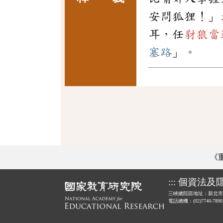
安問狐狸！」
耳，任
豺狼當
塞路
」。
《
:::
個資法及
三峽總院區地址：新北市
電話總機：(02)7740-789