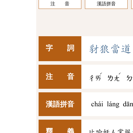
注 音
漢語拼音
豺
狼
當
道
字 詞
ˊ
ˊ
注 音
ㄔㄞ
ㄌㄤ
ㄉ
漢語拼音
chái láng dā
釋 義
比喻奸人掌握