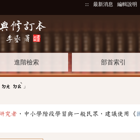
:::
最新消息
編輯說明
進階檢索
部首索引
ˋ
」
ㄉㄤ
ㄉㄠ
研究者
，中小學階段學習與一般民眾，建議使用《