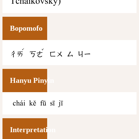
Tchaikovsky)
Bopomofo
ˊ
ˇ
ㄔㄞ
ㄎㄜ
ㄈㄨ
ㄙ
ㄐㄧ
Hanyu Pinyin
chái kě fū sī jī
Interpretation