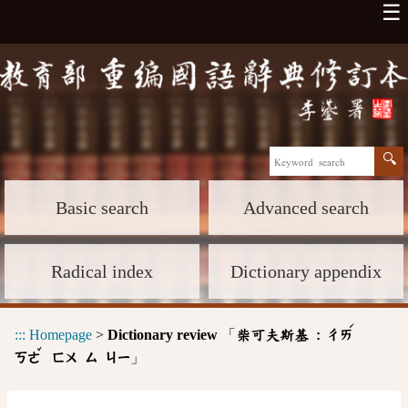
☰
Basic search
Advanced search
Radical index
Dictionary appendix
ˊ
:::
Homepage
>
Dictionary review
「
柴可夫斯基 :
ㄔㄞ
ˇ
」
ㄎㄜ
ㄈㄨ
ㄙ
ㄐㄧ