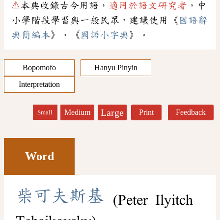
⚠
本典收錄古今用語，
適用於語文研究者
，中
小學階段學習與一般民眾，建議使用《
國語辭
典簡編本
》、《
國語小字典
》。
Bopomofo
Hanyu Pinyin
Interpretation
Large
Medium
Print
Feedback
Small
Word
柴
可
夫
斯
基
(Peter Ilyitch