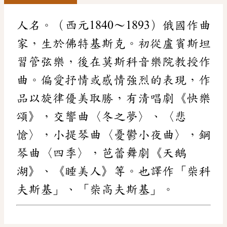
人名。（西元1840～1893）俄國作曲
家，生於佛特基斯克。初從盧賓斯坦
習管弦樂，後在莫斯科音樂院教授作
曲。偏愛抒情或感情強烈的表現，作
品以旋律優美取勝，有清唱劇《快樂
頌》，交響曲〈冬之夢〉、〈悲
愴〉，小提琴曲〈憂鬱小夜曲〉，鋼
琴曲〈四季〉，芭蕾舞劇《天鵝
湖》、《睡美人》等。也譯作「柴科
夫斯基」、「柴高夫斯基」。