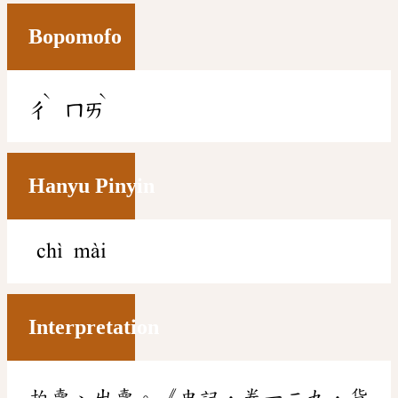
Bopomofo
ˋ
ˋ
ㄔ
ㄇㄞ
Hanyu Pinyin
chì mài
Interpretation
拍賣、出賣。《史記．卷一二九．貨