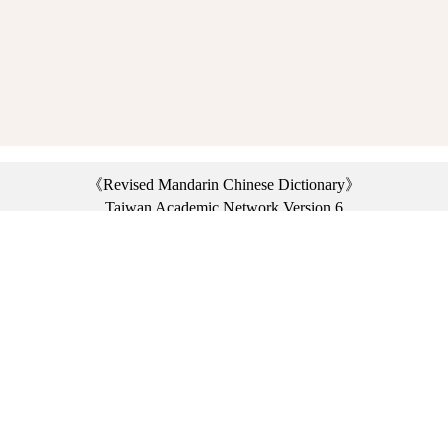
《Revised Mandarin Chinese Dictionary》
Taiwan Academic Network Version 6
©2021 Ministry of Education, R.O.C. All rights reserved.
︿
:::
Privacy statement
|
Dictionary network
|
Opinion exchange
|
Network Links
Headquarters: No. 2, Sanshu Rd., Sanxia Dist., New Taipei City 23703, Taiwan
(R.O.C.)、
Taipei Branch: No. 179, Sec. 1, Heping E. Rd., Daan Dist., Taipei City 10644,