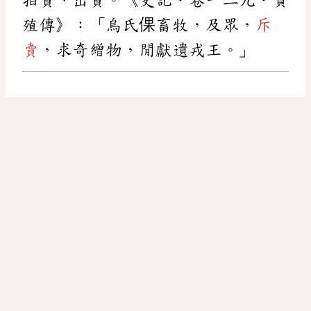
殖傳》：「烏氏倮畜牧，及眾，
斥
賣
，求奇繒物，閒獻遺戎王。」