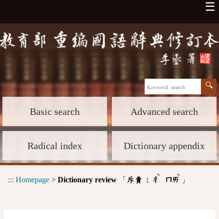
☰
Basic search
Advanced search
Radical index
Dictionary appendix
ˋ
ˋ
:::
Homepage
>
Dictionary review
「
」
斥賣 :
ㄔ
ㄇㄞ