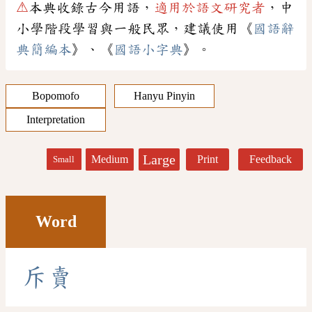
⚠
本典收錄古今用語，
適用於語文研究者
，中
小學階段學習與一般民眾，建議使用《
國語辭
典簡編本
》、《
國語小字典
》。
Bopomofo
Hanyu Pinyin
Interpretation
Large
Medium
Print
Feedback
Small
Word
斥
賣