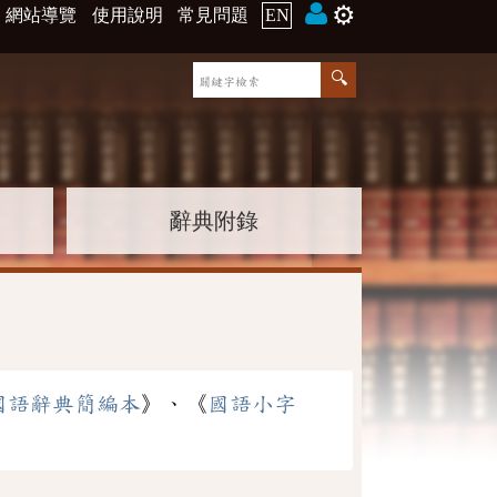
⚙️
網站導覽
使用說明
常見問題
EN
辭典附錄
國語辭典簡編本
》、《
國語小字