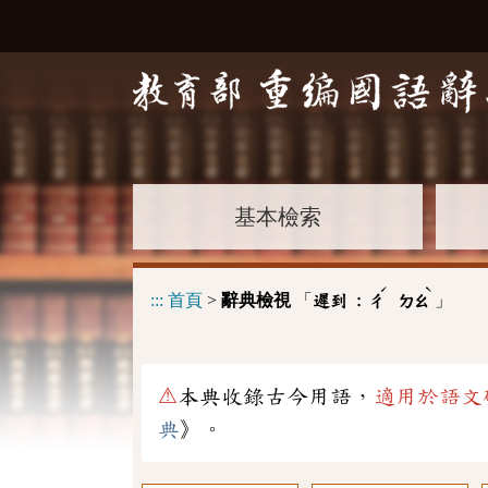
基本檢索
ˊ
ˋ
:::
首頁
>
辭典檢視
「
」
遲到 :
ㄔ
ㄉㄠ
⚠
本典收錄古今用語，
適用於語文
典
》。