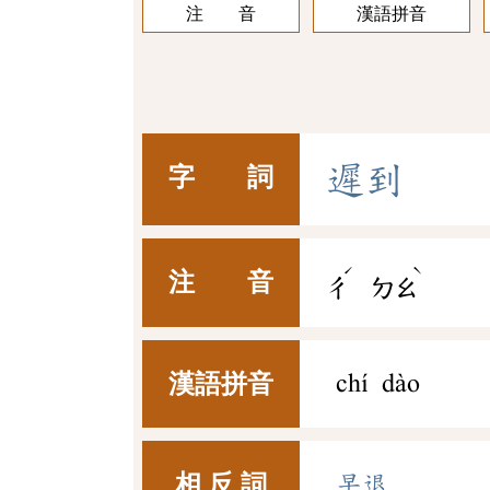
注 音
漢語拼音
遲
到
字 詞
ˊ
ˋ
注 音
ㄔ
ㄉㄠ
漢語拼音
chí dào
相 反 詞
早退