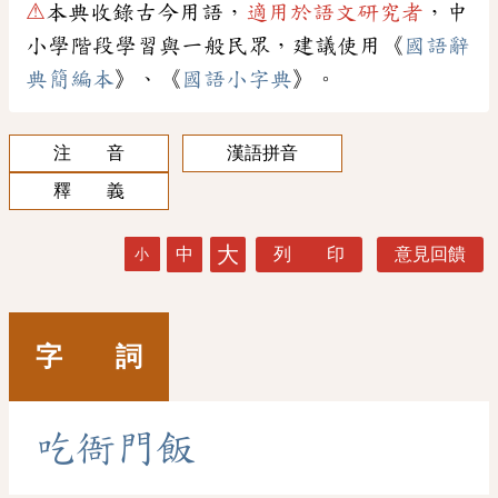
⚠
本典收錄古今用語，
適用於語文研究者
，中
小學階段學習與一般民眾，建議使用《
國語辭
典簡編本
》、《
國語小字典
》。
注 音
漢語拼音
釋 義
大
中
列 印
意見回饋
小
字 詞
吃
衙
門
飯