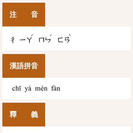
注 音
ˊ
ˊ
ˋ
ㄔ
ㄧㄚ
ㄇㄣ
ㄈㄢ
漢語拼音
chī yá mén fàn
釋 義