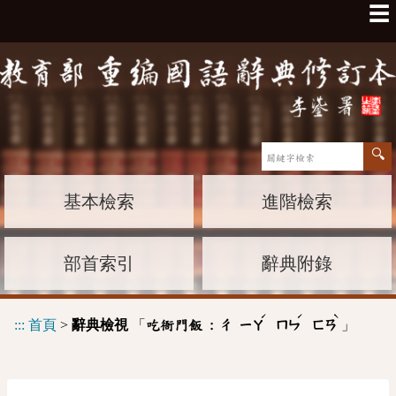
☰
基本檢索
進階檢索
部首索引
辭典附錄
ˊ
ˊ
ˋ
:::
首頁
>
辭典檢視
「
」
吃衙門飯 :
ㄔ
ㄧㄚ
ㄇㄣ
ㄈㄢ