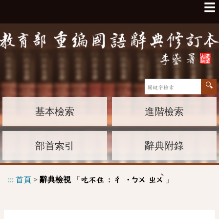
☰
基本檢索
進階檢索
部首索引
辭典附錄
ˋ
:::
首頁
>
辭典檢視
「
」
吃不住 :
ㄔ
˙ㄅㄨ
ㄓㄨ