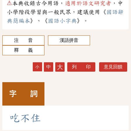
⚠
本典收錄古今用語，
適用於語文研究者
，中
小學階段學習與一般民眾，建議使用《
國語辭
典簡編本
》、《
國語小字典
》。
注 音
漢語拼音
釋 義
大
中
列 印
意見回饋
小
字 詞
吃
不
住