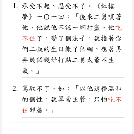
承受不起、忍受不了。《紅樓
夢》一〇一回：「後來二舅嗔著
他，他說他不該一網打盡，他
吃
不住
了，變了個法子，就指著你
們二叔的生日撒了個網，想著再
弄幾個錢好打點二舅太爺不生
氣。」
駕馭不了。如：「以他這種溫和
的個性，就算當主管，只怕
吃不
住
部屬。」