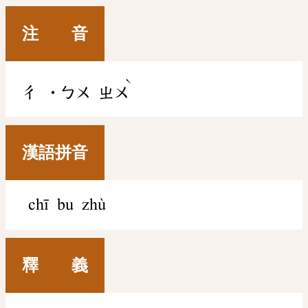
注 音
ˋ
ㄔ
˙ㄅㄨ
ㄓㄨ
漢語拼音
chī bu zhù
釋 義