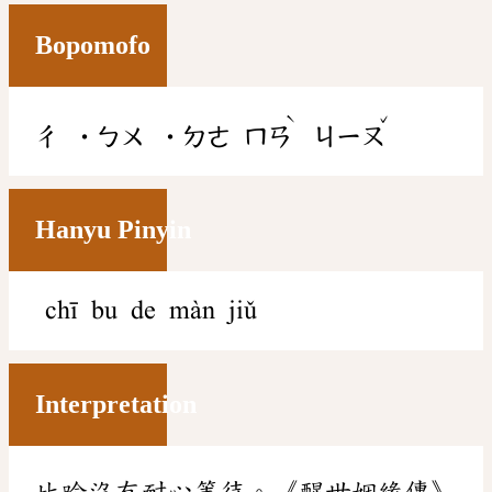
Bopomofo
ˋ
ˇ
ㄔ
˙ㄅㄨ
˙ㄉㄜ
ㄇㄢ
ㄐㄧㄡ
Hanyu Pinyin
chī bu de màn jiǔ
Interpretation
比喻沒有耐心等待。《醒世姻緣傳》