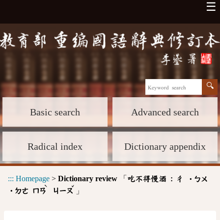
☰
Basic search
Advanced search
Radical index
Dictionary appendix
:::
Homepage
>
Dictionary review
「
吃不得慢酒 :
ㄔ
˙ㄅㄨ
ˋ
ˇ
」
˙ㄉㄜ
ㄇㄢ
ㄐㄧㄡ