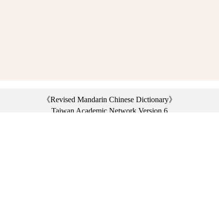
《Revised Mandarin Chinese Dictionary》
Taiwan Academic Network Version 6
©2021 Ministry of Education, R.O.C. All rights reserved.
︿
:::
Privacy statement
|
Dictionary network
|
Opinion exchange
|
Network Links
Headquarters: No. 2, Sanshu Rd., Sanxia Dist., New Taipei City 23703, Taiwan
(R.O.C.)、