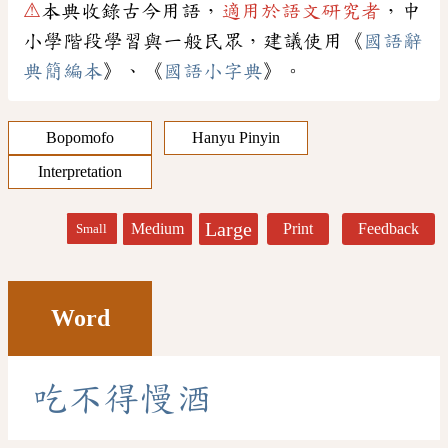
⚠
本典收錄古今用語，
適用於語文研究者
，中
小學階段學習與一般民眾，建議使用《
國語辭
典簡編本
》、《
國語小字典
》。
Bopomofo
Hanyu Pinyin
Interpretation
Large
Medium
Print
Feedback
Small
Word
吃
不
得
慢
酒