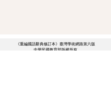
《重編國語辭典修訂本》臺灣學術網路第六版
中華民國教育部版權所有
:::
個資法及隱私聲明
|
辭典公眾授權網
|
意見交流
|
網網相連
三峽總院區地址：新北市三峽區三樹路2號、
︿
臺北院區地址：臺北市大安區和平東路一段179號、
臺中院區地址：臺中市豐原區師範街67號
電話總機：(02)7740-7890、
傳真：(02)7740-7064、
TANet VoIP：9009-7890
線上人數: 2625