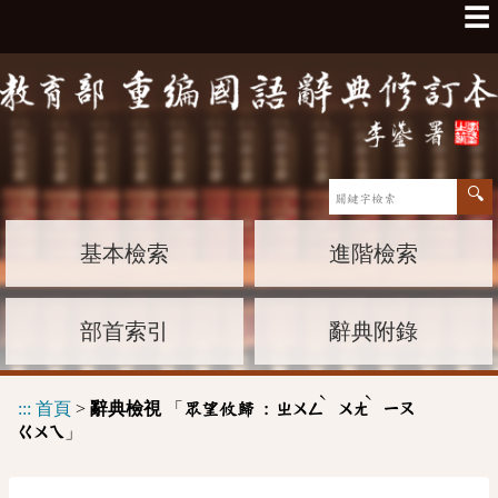
☰
基本檢索
進階檢索
部首索引
辭典附錄
ˋ
ˋ
:::
首頁
>
辭典檢視
「
眾望攸歸 :
ㄓㄨㄥ
ㄨㄤ
ㄧㄡ
」
ㄍㄨㄟ