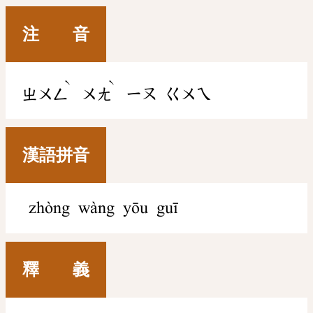
注 音
ˋ
ˋ
ㄓㄨㄥ
ㄨㄤ
ㄧㄡ
ㄍㄨㄟ
漢語拼音
zhòng wàng yōu guī
釋 義