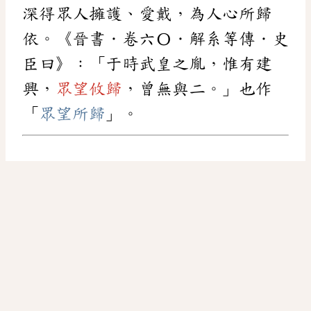
深得眾人擁護、愛戴，為人心所歸
依。《晉書．卷六〇．解系等傳．史
臣曰》：「于時武皇之胤，惟有建
興，
眾望攸歸
，曾無與二。」也作
「
眾望所歸
」。