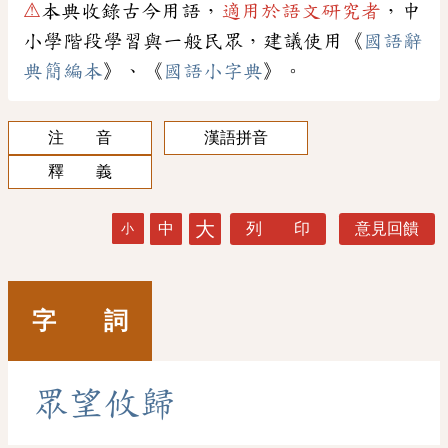
⚠
本典收錄古今用語，
適用於語文研究者
，中
小學階段學習與一般民眾，建議使用《
國語辭
典簡編本
》、《
國語小字典
》。
注 音
漢語拼音
釋 義
大
中
列 印
意見回饋
小
字 詞
眾
望
攸
歸