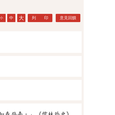
大
中
列 印
意見回饋
小
如春登臺。」《儒林外史》