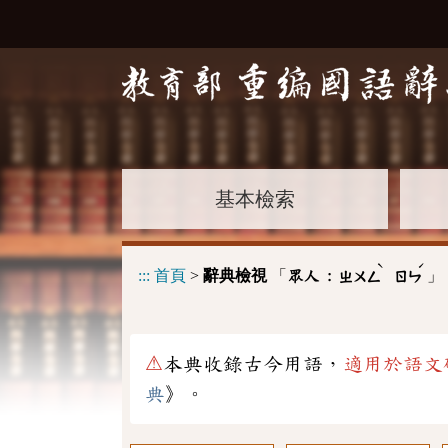
基本檢索
ˋ
ˊ
:::
首頁
>
辭典檢視
「
」
眾人 :
ㄓㄨㄥ
ㄖㄣ
⚠
本典收錄古今用語，
適用於語文
典
》。