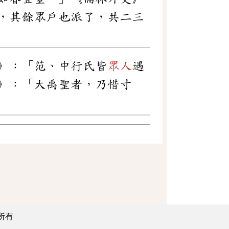
，其餘眾戶也派了，共二三
》：「范、中行氏皆
眾人
遇
》：「大禹聖者，乃惜寸
所有