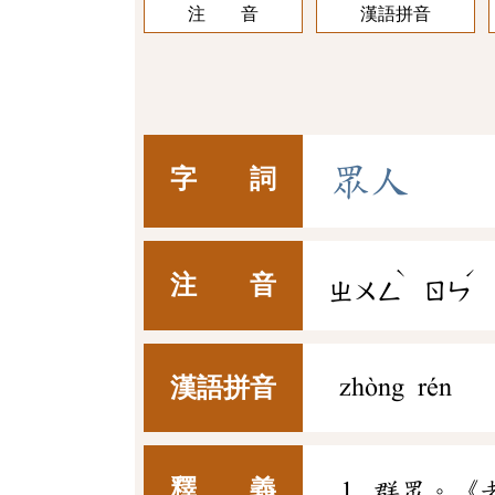
注 音
漢語拼音
眾
人
字 詞
ˋ
ˊ
注 音
ㄓㄨㄥ
ㄖㄣ
漢語拼音
zhòng rén
釋 義
群眾。《