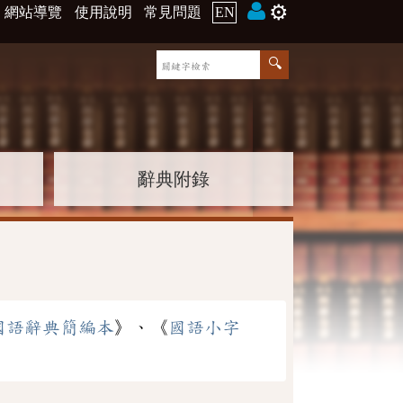
⚙️
網站導覽
使用說明
常見問題
EN
辭典附錄
國語辭典簡編本
》、《
國語小字