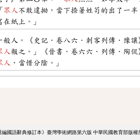
「
眾人
不敢違拗，當下捺著姓苟的出了一半
寫在紙上。」
一般人。《史記．卷八六．刺客列傳．豫讓
眾人
報之。」《晉書．卷六六．列傳．陶侃
眾人
，當惜分陰。」
重編國語辭典修訂本》臺灣學術網路第六版
中華民國教育部版權