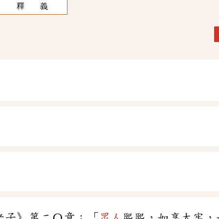
釋 義
老子》第二〇章：「
眾人
熙熙，如享太牢，