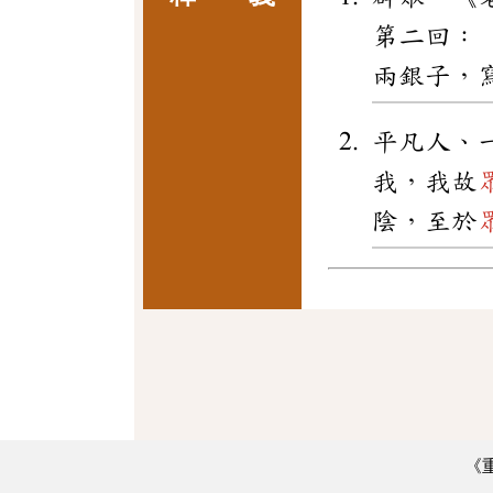
第二回：
兩銀子，
平凡人、
我，我故
陰，至於
《