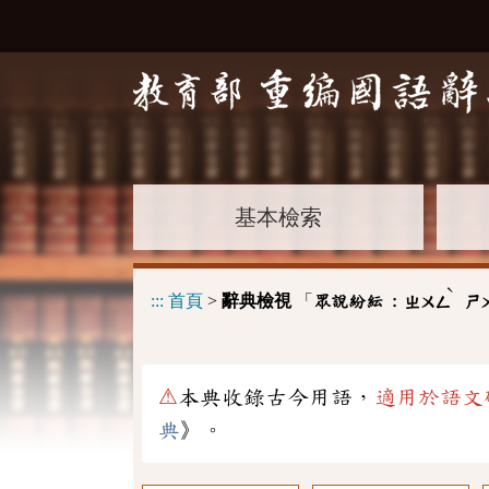
基本檢索
ˋ
:::
首頁
>
辭典檢視
「
眾說紛紜 :
ㄓㄨㄥ
ㄕ
⚠
本典收錄古今用語，
適用於語文
典
》。