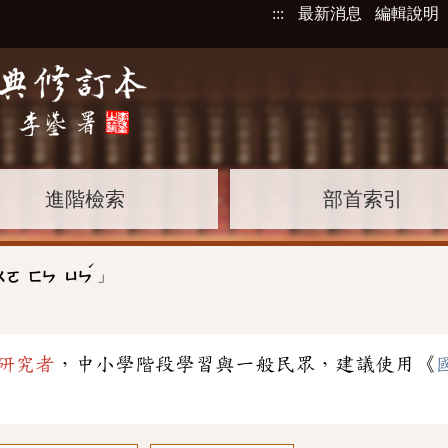
:::
最新消息
編輯說明
進階檢索
部首索引
ˊ
」
ㄨㄛ
ㄈㄣ
ㄩㄣ
研究者
，中小學階段學習與一般民眾，建議使用《