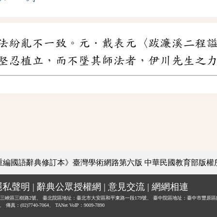
法紛亂不一致。元．戴表元〈跋濂溪二程
堅忍植立，而不墜其師法者，伊川先生之
重編國語辭典修訂本》臺灣學術網路第六版
中華民國教育部版權
隱私聲明
|
辭典公眾授權網
|
意見交流
|
網網相連
三峽區三樹路2號、
臺北院區地址：臺北市大安區和平東路一段179號、
臺中院區地址：臺中市豐原區
0、
傳真：(02)7740-7064、
TANet VoIP：9009-7890