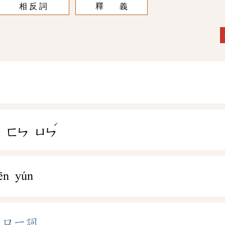
相 反 詞
釋 義
ˊ
ㄛ
ㄈㄣ
ㄩㄣ
ēn yún
眾口一詞