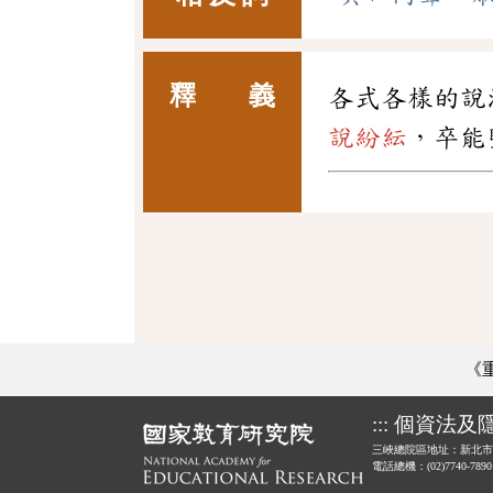
釋 義
各式各樣的說
說紛紜
，卒能
《
:::
個資法及
三峽總院區地址：新北市
電話總機：(02)7740-789