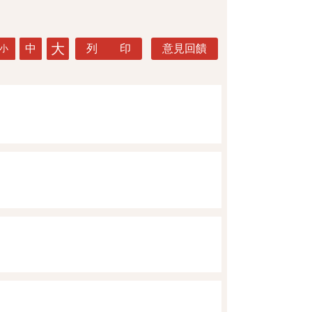
大
中
列 印
意見回饋
小