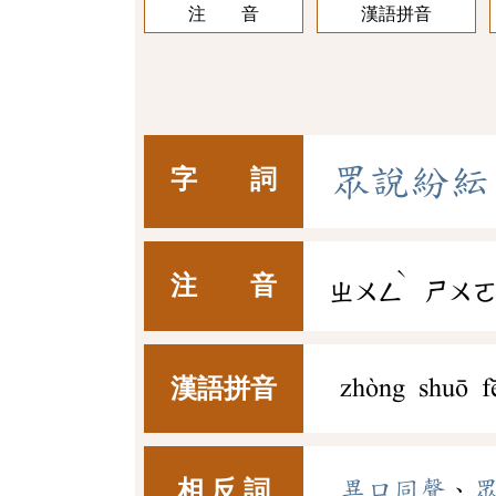
注 音
漢語拼音
眾
說
紛
紜
字 詞
ˋ
注 音
ㄓㄨㄥ
ㄕㄨ
漢語拼音
zhòng shuō f
相 反 詞
異口同聲
、