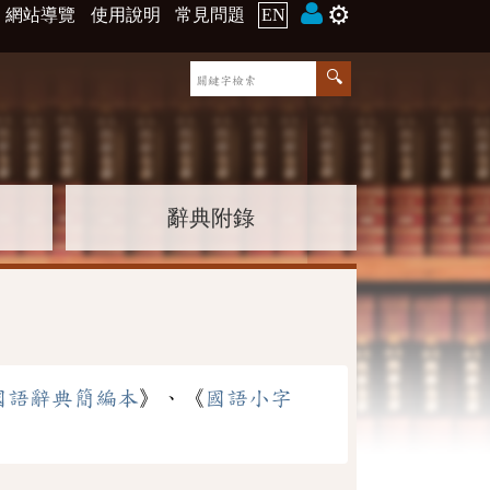
⚙️
網站導覽
使用說明
常見問題
EN
辭典附錄
國語辭典簡編本
》、《
國語小字