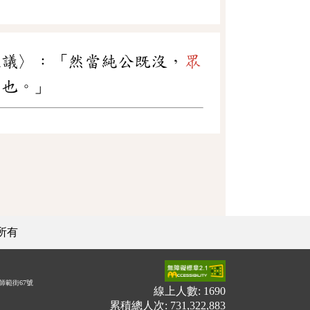
謚議〉：「然當純公既沒，
眾
力也。」
所有
師範街67號
線上人數: 1690
累積總人次: 731,322,883