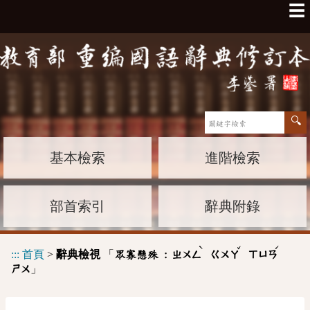
☰
基本檢索
進階檢索
部首索引
辭典附錄
ˋ
ˇ
ˊ
:::
首頁
>
辭典檢視
「
眾寡懸殊 :
ㄓㄨㄥ
ㄍㄨㄚ
ㄒㄩㄢ
」
ㄕㄨ