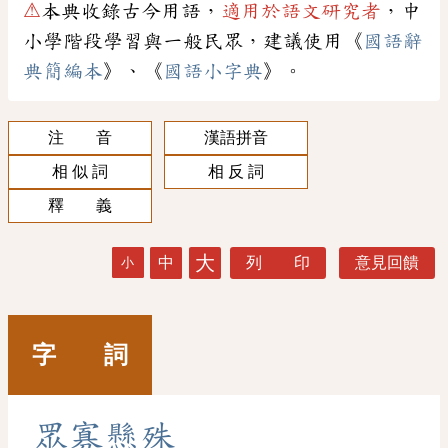
⚠
本典收錄古今用語，
適用於語文研究者
，中
小學階段學習與一般民眾，建議使用《
國語辭
典簡編本
》、《
國語小字典
》。
注 音
漢語拼音
相 似 詞
相 反 詞
釋 義
大
中
列 印
意見回饋
小
字 詞
眾
寡
懸
殊