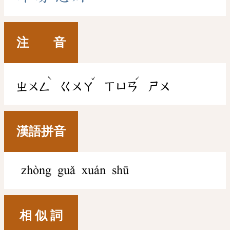
注 音
ˋ
ˇ
ˊ
ㄓㄨㄥ
ㄍㄨㄚ
ㄒㄩㄢ
ㄕㄨ
漢語拼音
zhòng guǎ xuán shū
相 似 詞