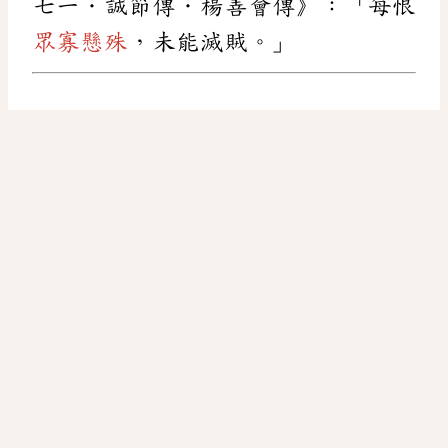
七一．誠節傳．楊善會傳》：「每恨
眾寡懸殊
，未能滅賊。」