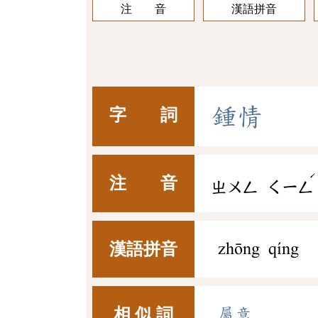
注 音
漢語拼音
鍾
情
字 詞
ˊ
注 音
ㄓㄨㄥ
ㄑㄧㄥ
漢語拼音
zhōng qíng
相 似 詞
屬意