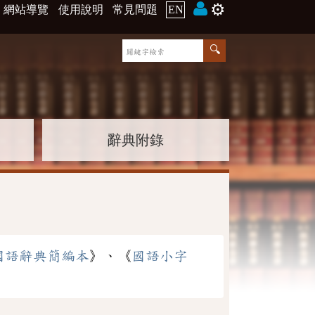
⚙️
網站導覽
使用說明
常見問題
EN
辭典附錄
國語辭典簡編本
》、《
國語小字