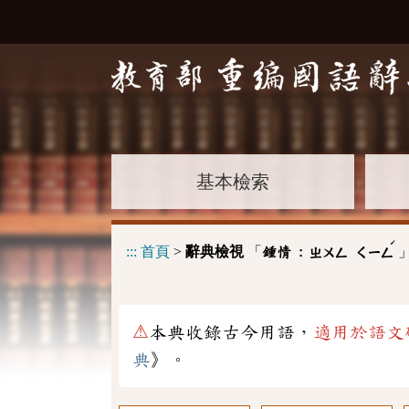
基本檢索
ˊ
:::
首頁
>
辭典檢視
「
鍾情 :
ㄓㄨㄥ
ㄑㄧㄥ
⚠
本典收錄古今用語，
適用於語文
典
》。