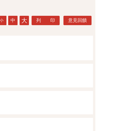
大
中
列 印
意見回饋
小