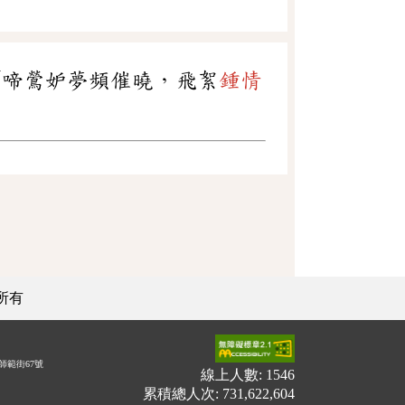
「啼鶯妒夢頻催曉，飛絮
鍾情
所有
師範街67號
線上人數: 1546
累積總人次: 731,622,604