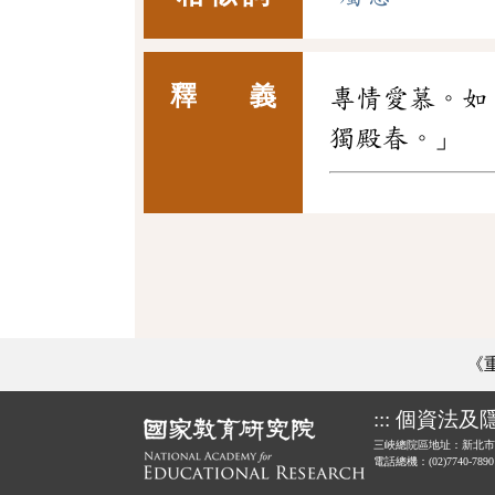
釋 義
專情愛慕。如
獨殿春。」
《
:::
個資法及
三峽總院區地址：新北市
電話總機：(02)7740-789