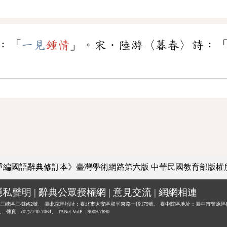
：「
一見
鍾情
」。宋．陸游〈暮春〉詩：
重編國語辭典修訂本》臺灣學術網路第六版
中華民國教育部版權
隱私聲明
|
辭典公眾授權網
|
意見交流
|
網網相連
三峽區三樹路2號、
臺北院區地址：臺北市大安區和平東路一段179號、
臺中院區地址：臺中市豐原區
0、
傳真：(02)7740-7064、
TANet VoIP：9009-7890