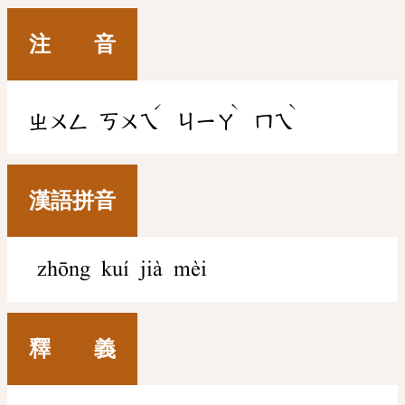
注 音
ˊ
ˋ
ˋ
ㄓㄨㄥ
ㄎㄨㄟ
ㄐㄧㄚ
ㄇㄟ
漢語拼音
zhōng kuí jià mèi
釋 義