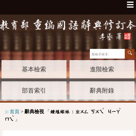
☰
基本檢索
進階檢索
部首索引
辭典附錄
ˊ
ˋ
:::
首頁
>
辭典檢視
「
鍾馗嫁妹 :
ㄓㄨㄥ
ㄎㄨㄟ
ㄐㄧㄚ
ˋ
」
ㄇㄟ