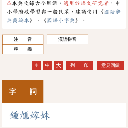
⚠
本典收錄古今用語，
適用於語文研究者
，中
小學階段學習與一般民眾，建議使用《
國語辭
典簡編本
》、《
國語小字典
》。
注 音
漢語拼音
釋 義
大
中
列 印
意見回饋
小
字 詞
鍾
馗
嫁
妹