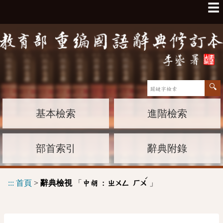
☰
基本檢索
進階檢索
部首索引
辭典附錄
ˊ
:::
首頁
>
辭典檢視
「
」
中胡 :
ㄓㄨㄥ
ㄏㄨ