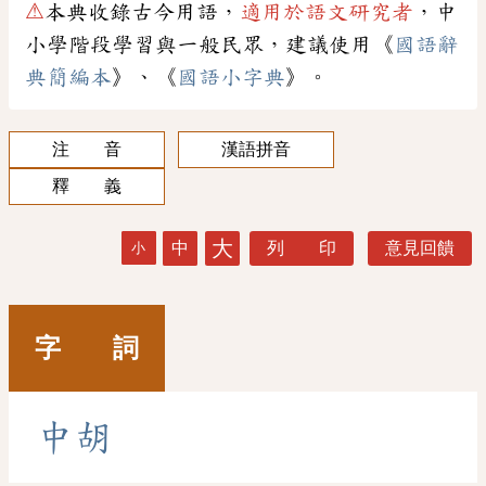
⚠
本典收錄古今用語，
適用於語文研究者
，中
小學階段學習與一般民眾，建議使用《
國語辭
典簡編本
》、《
國語小字典
》。
注 音
漢語拼音
釋 義
大
中
列 印
意見回饋
小
字 詞
中
胡