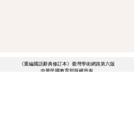
《重編國語辭典修訂本》臺灣學術網路第六版
中華民國教育部版權所有
:::
個資法及隱私聲明
|
辭典公眾授權網
|
意見交流
|
網網相連
三峽總院區地址：新北市三峽區三樹路2號、
︿
臺北院區地址：臺北市大安區和平東路一段179號、
臺中院區地址：臺中市豐原區師範街67號
電話總機：(02)7740-7890、
傳真：(02)7740-7064、
TANet VoIP：9009-7890