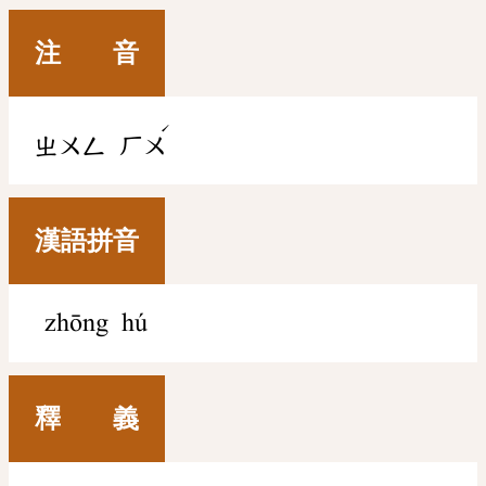
注 音
ˊ
ㄓㄨㄥ
ㄏㄨ
漢語拼音
zhōng hú
釋 義