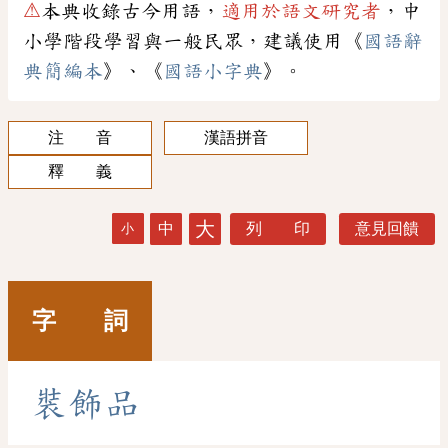
⚠
本典收錄古今用語，
適用於語文研究者
，中
小學階段學習與一般民眾，建議使用《
國語辭
典簡編本
》、《
國語小字典
》。
注 音
漢語拼音
釋 義
大
中
列 印
意見回饋
小
字 詞
裝
飾
品