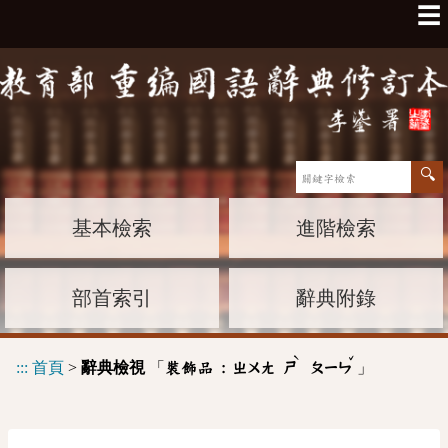
☰
基本檢索
進階檢索
部首索引
辭典附錄
ˋ
ˇ
:::
首頁
>
辭典檢視
「
」
裝飾品 :
ㄓㄨㄤ
ㄕ
ㄆㄧㄣ