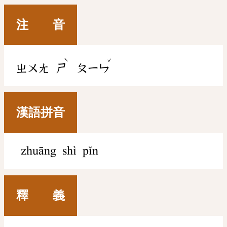
注 音
ˋ
ˇ
ㄓㄨㄤ
ㄕ
ㄆㄧㄣ
漢語拼音
zhuāng shì pǐn
釋 義