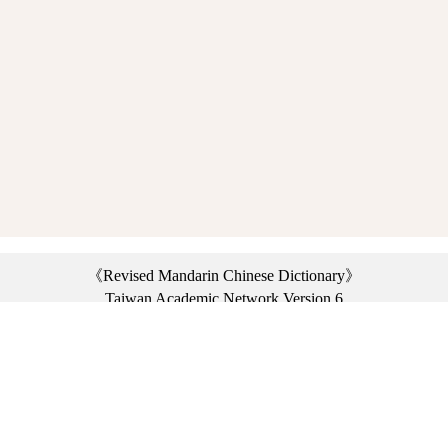
《Revised Mandarin Chinese Dictionary》
Taiwan Academic Network Version 6
©2021 Ministry of Education, R.O.C. All rights reserved.