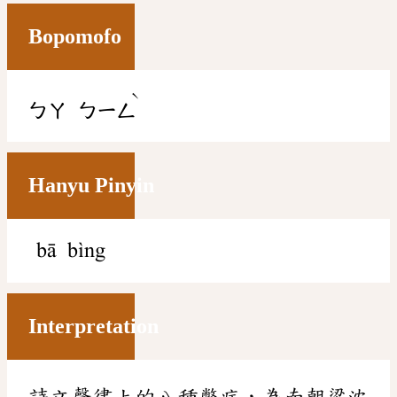
Bopomofo
ˋ
ㄅㄚ
ㄅㄧㄥ
Hanyu Pinyin
bā bìng
Interpretation
詩文聲律上的八種弊病，為南朝梁沈