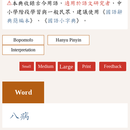
⚠
本典收錄古今用語，
適用於語文研究者
，中
小學階段學習與一般民眾，建議使用《
國語辭
典簡編本
》、《
國語小字典
》。
Bopomofo
Hanyu Pinyin
Interpretation
Large
Medium
Print
Feedback
Small
Word
八
病